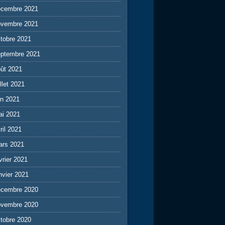
écembre 2021
ovembre 2021
tobre 2021
eptembre 2021
ût 2021
illet 2021
in 2021
ai 2021
ril 2021
ars 2021
vrier 2021
nvier 2021
écembre 2020
ovembre 2020
tobre 2020