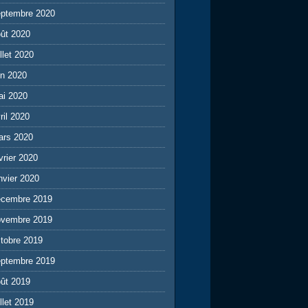
eptembre 2020
ût 2020
illet 2020
in 2020
ai 2020
ril 2020
ars 2020
vrier 2020
nvier 2020
écembre 2019
ovembre 2019
tobre 2019
eptembre 2019
ût 2019
illet 2019