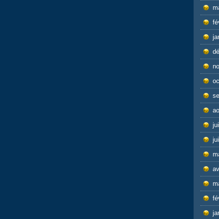
m
fé
ja
d
n
oc
s
ao
ju
ju
m
av
m
fé
ja