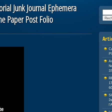
torial Junk Journal Ephemera
Reche
he Paper Post Folio
Arti
Ca
P
An
No
3
R
1
6
S
2e
l’