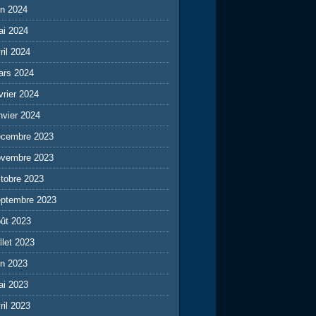
in 2024
ai 2024
ril 2024
ars 2024
vrier 2024
nvier 2024
écembre 2023
ovembre 2023
tobre 2023
eptembre 2023
ût 2023
illet 2023
in 2023
ai 2023
ril 2023