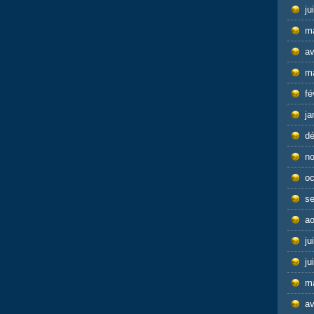
ju
m
av
m
fé
ja
d
n
oc
s
ao
ju
ju
m
av