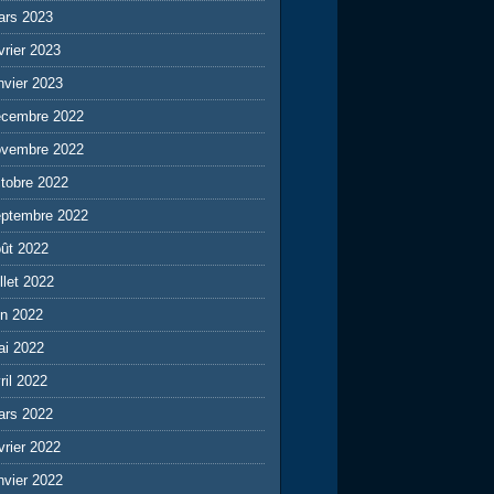
ars 2023
vrier 2023
nvier 2023
écembre 2022
ovembre 2022
tobre 2022
eptembre 2022
ût 2022
illet 2022
in 2022
ai 2022
ril 2022
ars 2022
vrier 2022
nvier 2022