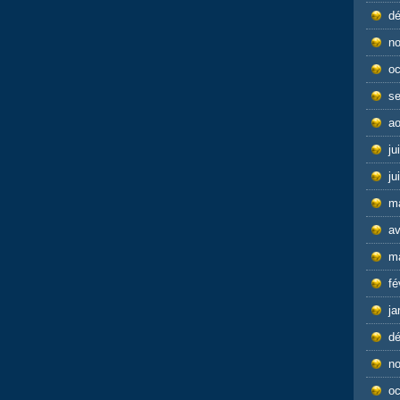
d
n
oc
s
ao
ju
ju
m
av
m
fé
ja
d
n
oc