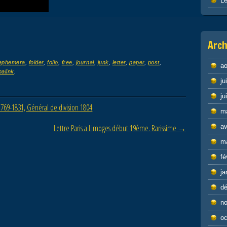
Le
Arch
ephemera
,
folder
,
folio
,
free
,
journal
,
junk
,
letter
,
paper
,
post
,
ao
alink
.
ju
ju
769-1831, Général de division 1804
m
Lettre Paris a Limoges début 19ème. Rarissime
→
av
m
fé
ja
d
n
oc