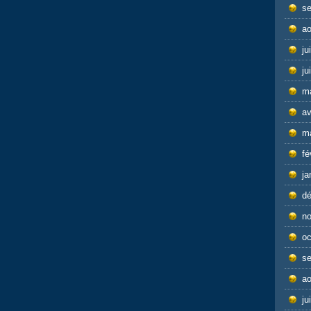
s
ao
ju
ju
m
av
m
fé
ja
d
n
oc
s
ao
ju