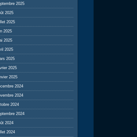
eptembre 2025
ût 2025
illet 2025
in 2025
ai 2025
ril 2025
ars 2025
vrier 2025
nvier 2025
écembre 2024
ovembre 2024
tobre 2024
eptembre 2024
ût 2024
illet 2024