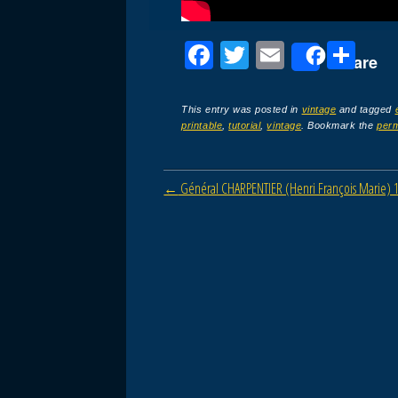
F
T
E
P
Share
a
wi
m
ar
c
tt
ail
ta
This entry was posted in
vintage
and tagged
printable
,
tutorial
,
vintage
. Bookmark the
perm
e
er
g
b
er
Post navigation
←
Général CHARPENTIER (Henri François Marie) 1
o
o
k