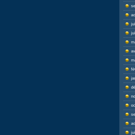
s
ao
ju
ju
m
av
m
fé
ja
d
n
oc
s
ao
ju