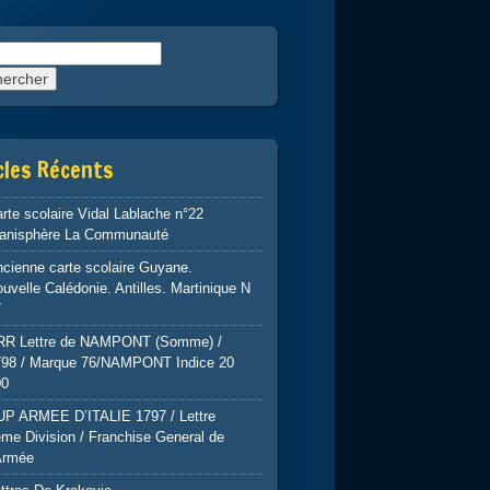
rcher :
cles Récents
rte scolaire Vidal Lablache n°22
lanisphère La Communauté
cienne carte scolaire Guyane.
uvelle Calédonie. Antilles. Martinique N
7
RR Lettre de NAMPONT (Somme) /
798 / Marque 76/NAMPONT Indice 20
00
UP ARMEE D’ITALIE 1797 / Lettre
me Division / Franchise General de
Armée