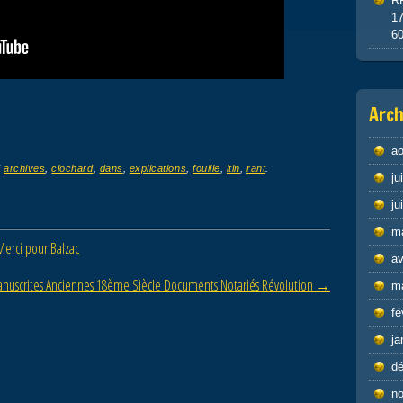
R
1
6
Arch
ao
d
archives
,
clochard
,
dans
,
explications
,
fouille
,
itin
,
rant
.
ju
ju
m
Merci pour Balzac
av
anuscrites Anciennes 18ème Siècle Documents Notariés Révolution
→
m
fé
ja
d
n