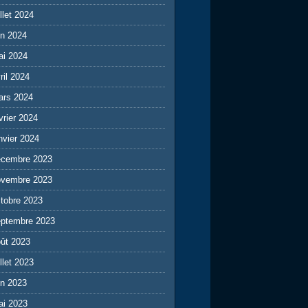
illet 2024
in 2024
ai 2024
ril 2024
ars 2024
vrier 2024
nvier 2024
écembre 2023
ovembre 2023
tobre 2023
eptembre 2023
ût 2023
illet 2023
in 2023
ai 2023