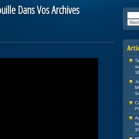
ouille Dans Vos Archives
Reche
Arti
Ta
au
1
J
M
S
Ca
P
An
No
3