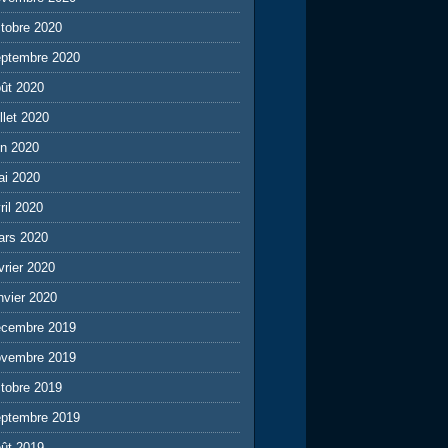
tobre 2020
eptembre 2020
ût 2020
illet 2020
in 2020
ai 2020
ril 2020
ars 2020
vrier 2020
nvier 2020
écembre 2019
ovembre 2019
tobre 2019
eptembre 2019
ût 2019