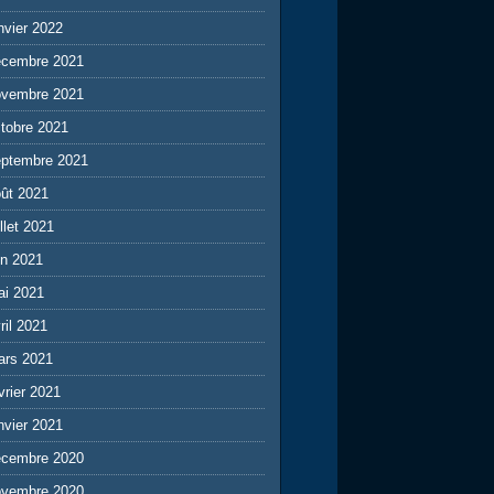
nvier 2022
écembre 2021
ovembre 2021
tobre 2021
eptembre 2021
ût 2021
illet 2021
in 2021
ai 2021
ril 2021
ars 2021
vrier 2021
nvier 2021
écembre 2020
ovembre 2020