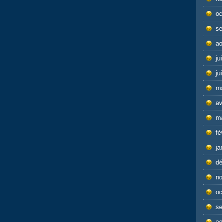
oc
s
ao
ju
ju
m
av
m
fé
ja
d
n
oc
s
ao