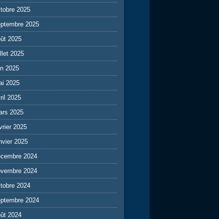
tobre 2025
eptembre 2025
ût 2025
illet 2025
in 2025
ai 2025
ril 2025
ars 2025
vrier 2025
nvier 2025
écembre 2024
ovembre 2024
tobre 2024
eptembre 2024
ût 2024