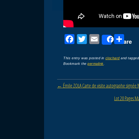
F
T
E
P
Share
a
wi
m
ar
c
tt
ail
ta
This entry was posted in
clochard
and tagge
Bookmark the
permalink
.
e
er
g
b
er
Post navigation
←
Émile ZOLA Carte de visite autographe signée 
o
o
Lot 20 Pages M
k