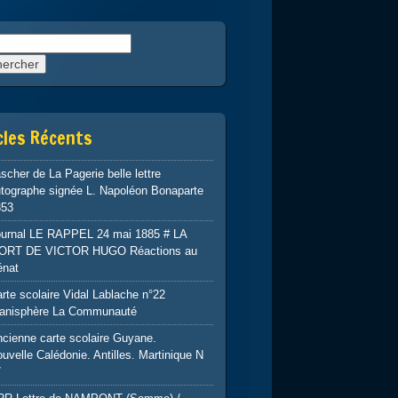
rcher :
cles Récents
scher de La Pagerie belle lettre
tographe signée L. Napoléon Bonaparte
853
ournal LE RAPPEL 24 mai 1885 # LA
ORT DE VICTOR HUGO Réactions au
énat
rte scolaire Vidal Lablache n°22
lanisphère La Communauté
cienne carte scolaire Guyane.
uvelle Calédonie. Antilles. Martinique N
7