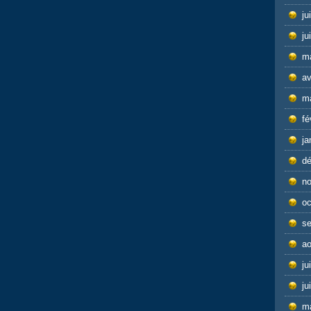
ju
ju
m
av
m
fé
ja
d
n
oc
s
ao
ju
ju
m