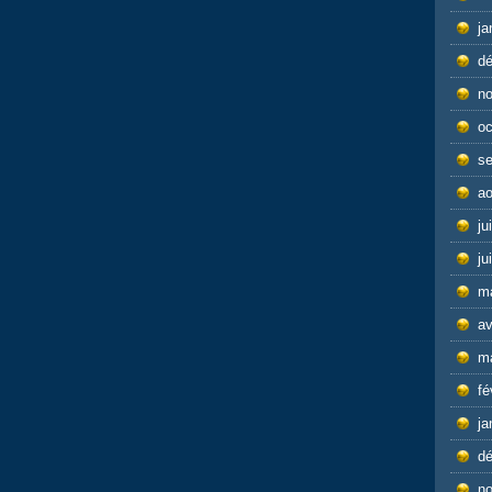
ja
d
n
oc
s
ao
ju
ju
m
av
m
fé
ja
d
n