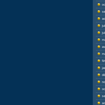
oc
s
ao
ju
ju
m
av
m
fé
ja
d
n
oc
s
ao