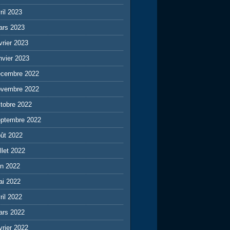
ril 2023
ars 2023
vrier 2023
nvier 2023
écembre 2022
ovembre 2022
tobre 2022
eptembre 2022
ût 2022
illet 2022
in 2022
ai 2022
ril 2022
ars 2022
vrier 2022