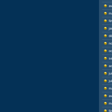
av
m
fé
ja
d
n
oc
s
ao
ju
ju
m
av
m
fé