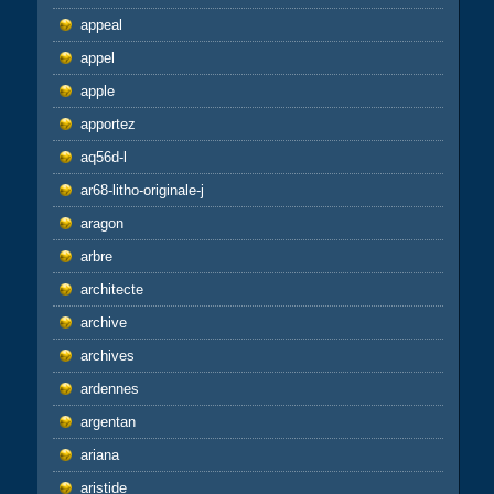
appeal
appel
apple
apportez
aq56d-l
ar68-litho-originale-j
aragon
arbre
architecte
archive
archives
ardennes
argentan
ariana
aristide