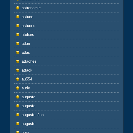
astronomie
astuce
astuces
ateliers
atlan
atlas
attaches
attack
au55-l
aude
augusta
auguste
auguste-léon
augusto
aura