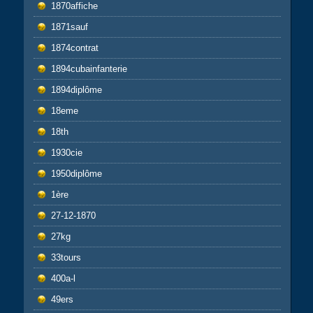
1870affiche
1871sauf
1874contrat
1894cubainfanterie
1894diplôme
18eme
18th
1930cie
1950diplôme
1ère
27-12-1870
27kg
33tours
400a-l
49ers