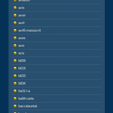
aviation
avis
avoir
avril
ax45-manuscrit
axes
axis
aziz
b609
b619
b633
b834
ba31-l-a
ba94-carte
baccalauréat