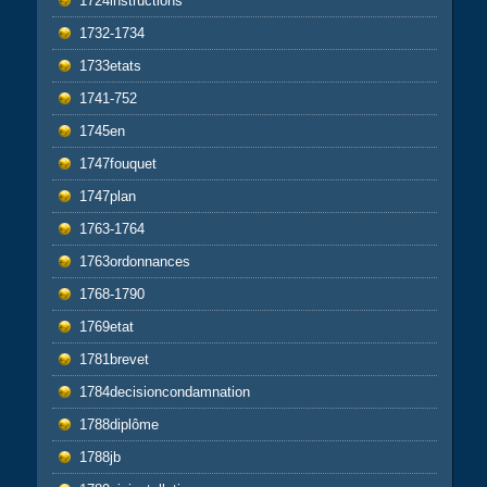
1724instructions
1732-1734
1733etats
1741-752
1745en
1747fouquet
1747plan
1763-1764
1763ordonnances
1768-1790
1769etat
1781brevet
1784decisioncondamnation
1788diplôme
1788jb