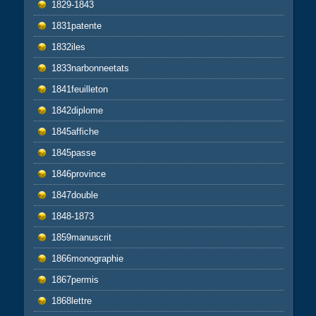
1829-1843
1831patente
1832iles
1833narbonneetats
1841feuilleton
1842diplome
1845affiche
1845passe
1846province
1847double
1848-1873
1859manuscrit
1866monographie
1867permis
1868lettre