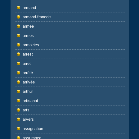
armand
armand-francois
armee
armes
armoiries
arrest
arrêt
arrêté
arrivée
arthur
artisanat
arts
arvers
assignation
assurance