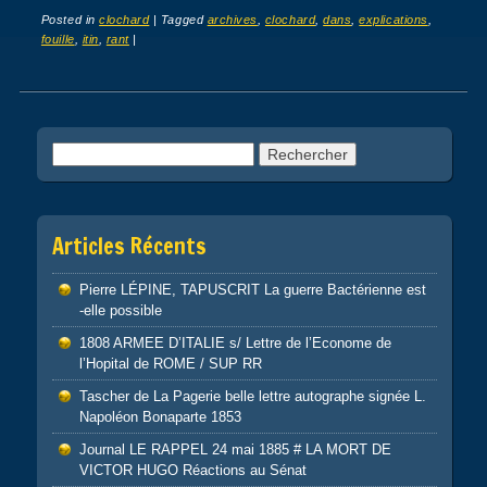
Posted in
clochard
|
Tagged
archives
,
clochard
,
dans
,
explications
,
fouille
,
itin
,
rant
|
Post navigation
Rechercher :
Articles Récents
Pierre LÉPINE, TAPUSCRIT La guerre Bactérienne est
-elle possible
1808 ARMEE D’ITALIE s/ Lettre de l’Econome de
l’Hopital de ROME / SUP RR
Tascher de La Pagerie belle lettre autographe signée L.
Napoléon Bonaparte 1853
Journal LE RAPPEL 24 mai 1885 # LA MORT DE
VICTOR HUGO Réactions au Sénat