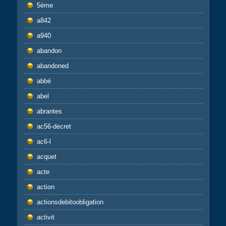
5ème
a842
a940
abandon
abandoned
abbé
abel
abrantes
ac56-decret
ac6-l
acquet
acte
action
actionsdebitoobligation
activit