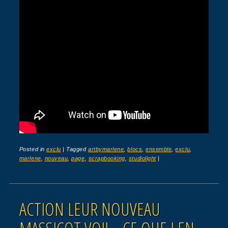
Posted in
exclu
|
Tagged
artbymarlene
,
blocs
,
ensemble
,
exclu
,
marlene
,
nouveau
,
page
,
scrapbooking
,
studiolight
|
ACTION LEUR NOUVEAU