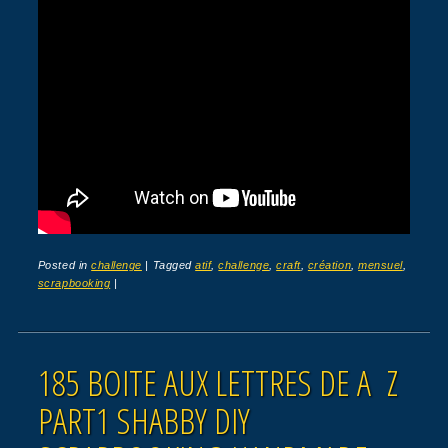
Posted in
challenge
|
Tagged
atif
,
challenge
,
craft
,
création
,
mensuel
,
scrapbooking
|
185 BOITE AUX LETTRES DE A Z
PART1 SHABBY DIY