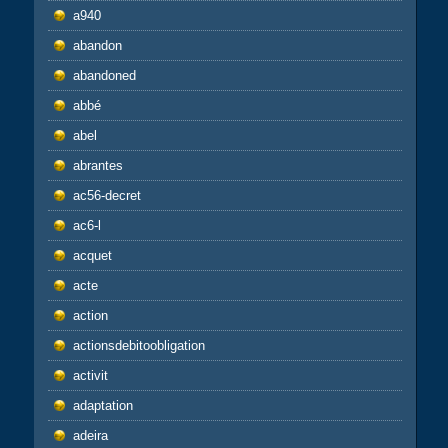
a940
abandon
abandoned
abbé
abel
abrantes
ac56-decret
ac6-l
acquet
acte
action
actionsdebitoobligation
activit
adaptation
adeira