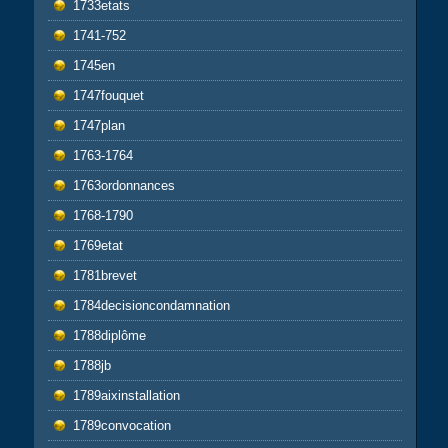
1733etats
1741-752
1745en
1747fouquet
1747plan
1763-1764
1763ordonnances
1768-1790
1769etat
1781brevet
1784decisioncondamnation
1788diplôme
1788jb
1789aixinstallation
1789convocation