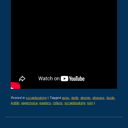
Posted in
scrapbooking
|
Tagged
avec
,
belle
,
design
,
disques
,
facile
,
lydille
,
papernova
,
papiers
,
reliure
,
scrapbooking
,
tuto
|