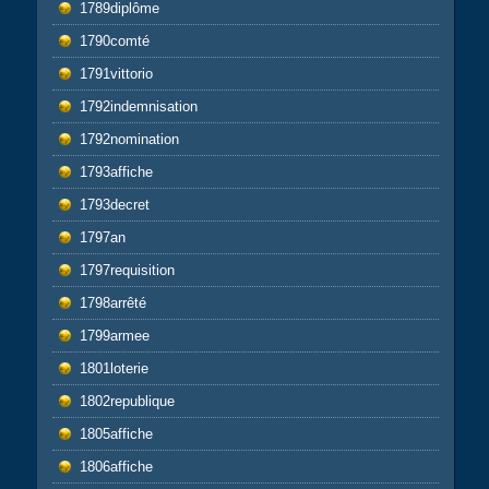
1789diplôme
1790comté
1791vittorio
1792indemnisation
1792nomination
1793affiche
1793decret
1797an
1797requisition
1798arrêté
1799armee
1801loterie
1802republique
1805affiche
1806affiche