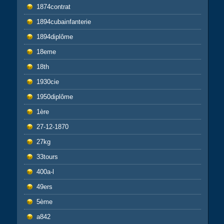
1874contrat
1894cubainfanterie
1894diplôme
18eme
18th
1930cie
1950diplôme
1ère
27-12-1870
27kg
33tours
400a-l
49ers
5ème
a842