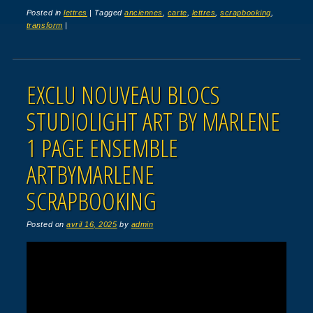
Posted in
lettres
|
Tagged
anciennes
,
carte
,
lettres
,
scrapbooking
,
transform
|
EXCLU NOUVEAU BLOCS
STUDIOLIGHT ART BY MARLENE
1 PAGE ENSEMBLE
ARTBYMARLENE
SCRAPBOOKING
Posted on
avril 16, 2025
by
admin