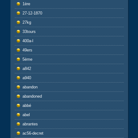
1ère
27-12-1870
27kg
33tours
400a-l
49ers
5ème
a842
a940
abandon
abandoned
abbé
abel
abrantes
ac56-decret