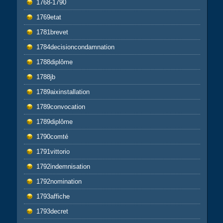
1768-1790
1769etat
1781brevet
1784decisioncondamnation
1788diplôme
1788jb
1789aixinstallation
1789convocation
1789diplôme
1790comté
1791vittorio
1792indemnisation
1792nomination
1793affiche
1793decret