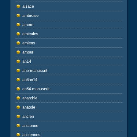
alsace
ambroise
amère
amicales
amiens
amour
an1-l
an5-manuscrit
an6an14
an84-manuscrit
anarchie
anatole
ancien
ancienne
anciennes