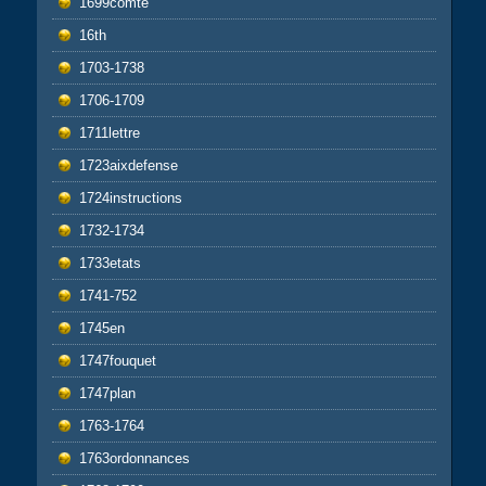
1699comté
16th
1703-1738
1706-1709
1711lettre
1723aixdefense
1724instructions
1732-1734
1733etats
1741-752
1745en
1747fouquet
1747plan
1763-1764
1763ordonnances