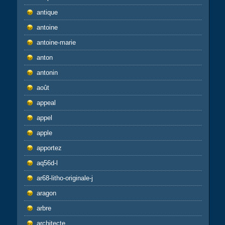
antique
antoine
antoine-marie
anton
antonin
août
appeal
appel
apple
apportez
aq56d-l
ar68-litho-originale-j
aragon
arbre
architecte