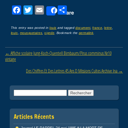
F
T
E
P
Share
a
wi
m
ar
c
tt
ail
ta
This entry was posted in
louis
and tagged
document
,
france
,
lettre
,
louis
,
mousquetaires
,
signée
. Bookmark the
permalink
.
e
er
g
b
er
Post navigation
←
Affiche scolaire Jung-Koch-Quentell Birnbaum/Pirus comminus Nr10
o
vintage
o
Des Chiffres Et Des Lettres 45 Ans D Missions Cultes Archive Ina
→
k
Rechercher :
Articles Récents