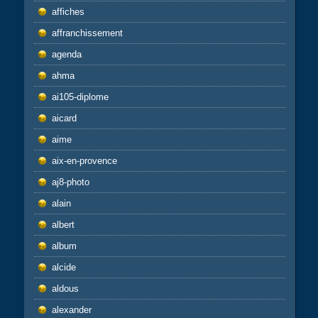
affiches
affranchissement
agenda
ahma
ai105-diplome
aicard
aime
aix-en-provence
aj8-photo
alain
albert
album
alcide
aldous
alexander