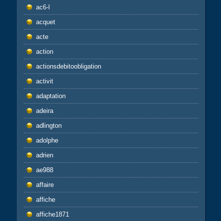
ac6-l
acquet
acte
action
actionsdebitoobligation
activit
adaptation
adeira
adlington
adolphe
adrien
ae988
affaire
affiche
affiche1871