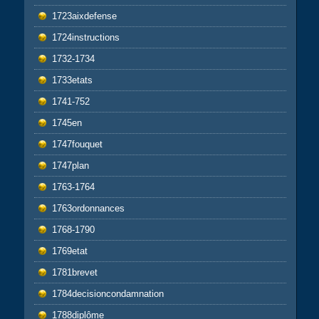
1723aixdefense
1724instructions
1732-1734
1733etats
1741-752
1745en
1747fouquet
1747plan
1763-1764
1763ordonnances
1768-1790
1769etat
1781brevet
1784decisioncondamnation
1788diplôme