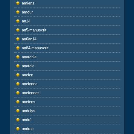
amiens
amour
an1-l
an5-manuscrit
an6an14
an84-manuscrit
anarchie
anatole
ancien
ancienne
anciennes
anciens
andelys
andré
andrea