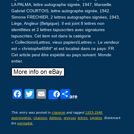
LA PALMA, lettre autographe signée, 1947, Marseille.
Gabriel COURTOIS, lettre autographe signée, 1942.
Simone FRECHIER, 2 lettres autographes signées, 1943,
Liège, Angleur (Belgique). Il est joint 8 lettres non
identifiées et 2 lettres tapuscrites avec signatures
tapuscrites. Cet item est dans la catégorie
« Collections\Lettres, vieux papiers\Lettres ». Le vendeur
est « christophe6584″ et est localisé dans ce pays: FR.
Cet article peut être expédié au pays suivant: Monde
entier.
F
T
E
P
Share
a
wi
m
ar
c
tt
ail
ta
This entry was posted in
chanson
and tagged
1933-1948
,
autographes
,
chanson
,
éditions
,
greyval
,
lettres
,
signées
. Bookmark
e
er
g
the
permalink
.
b
er