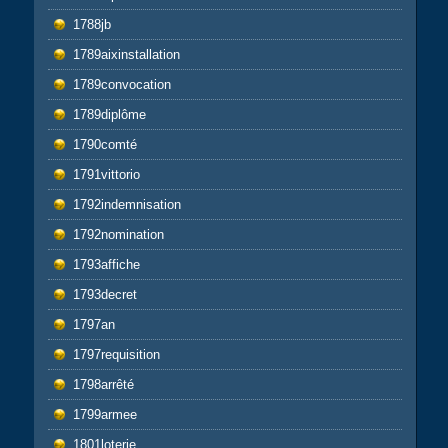
1788jb
1789aixinstallation
1789convocation
1789diplôme
1790comté
1791vittorio
1792indemnisation
1792nomination
1793affiche
1793decret
1797an
1797requisition
1798arrêté
1799armee
1801loterie