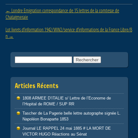
o
Post navigation
←
Londre Emigration correspondance de 15 lettres de la comtesse de
o
Chataigneraie
k
Lot livrets d’information 1942/WW2/service d’informations de la France Libre/8
n
→
Rechercher :
Articles Récents
1808 ARMEE D’ITALIE s/ Lettre de l’Econome de
l’Hopital de ROME / SUP RR
Tascher de La Pagerie belle lettre autographe signée L.
Napoléon Bonaparte 1853
Journal LE RAPPEL 24 mai 1885 # LA MORT DE
VICTOR HUGO Réactions au Sénat