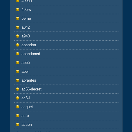
400a-l
49ers
5ème
a842
a940
abandon
abandoned
abbé
abel
abrantes
ac56-decret
ac6-l
acquet
acte
action