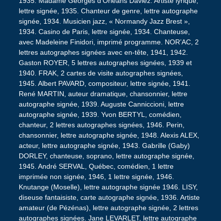
1935. Madame Georges d’Orléans Daviez. Artiste lyrique,
lettre signée, 1935. Chanteur de genre, lettre autographe
signée, 1934. Musicien jazz, « Normandy Jazz Brest »,
1934. Casino de Paris, lettre signée, 1934. Chanteuse,
avec Madeleine Finidori, imprimé programme. NOR’AC, 2
lettres autographes signées avec en-tête, 1941, 1942.
Gaston ROYER, 5 lettres autographes signées, 1939 et
1940. FRAK, 2 cartes de visite autographes signées,
1945. Albert PAVARD, compositeur, lettre signée, 1941.
René MARTIN, auteur dramatique, chansonnier, lettre
autographe signée, 1939. Auguste Canniccioni, lettre
autographe signée, 1939. Yvon BERTYL, comédien,
chanteur, 2 lettres autographes signées, 1946. Perin,
chansonnier, lettre autographe signée, 1948. Alexis ALEX,
acteur, lettre autographe signée, 1943. Gabrille (Gaby)
DORLEY, chanteuse, soprano, lettre autographe signée,
1945. André SERVAL, Québec, comédien, 1 lettre
imprimée non signée, 1946, 1 lettre signée, 1946.
Knutange (Moselle), lettre autographe signée 1946. LISY,
diseuse fantaisiste, carte autographe signée, 1936. Artiste
amateur (de Pézénas), lettre autographe signée, 2 lettres
autographes signées. Jane LEVARLET, lettre autographe