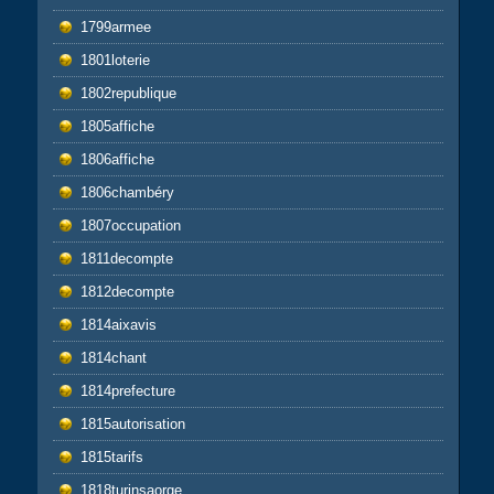
1799armee
1801loterie
1802republique
1805affiche
1806affiche
1806chambéry
1807occupation
1811decompte
1812decompte
1814aixavis
1814chant
1814prefecture
1815autorisation
1815tarifs
1818turinsaorge