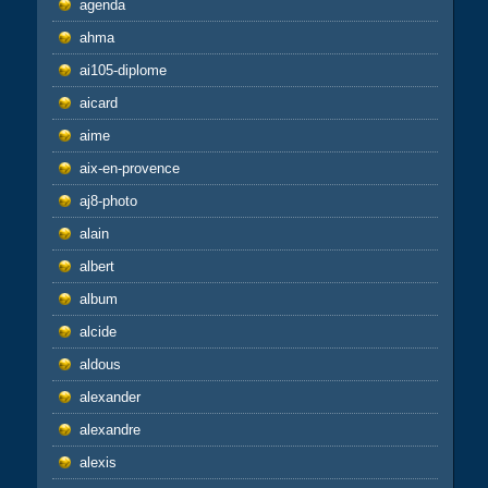
agenda
ahma
ai105-diplome
aicard
aime
aix-en-provence
aj8-photo
alain
albert
album
alcide
aldous
alexander
alexandre
alexis