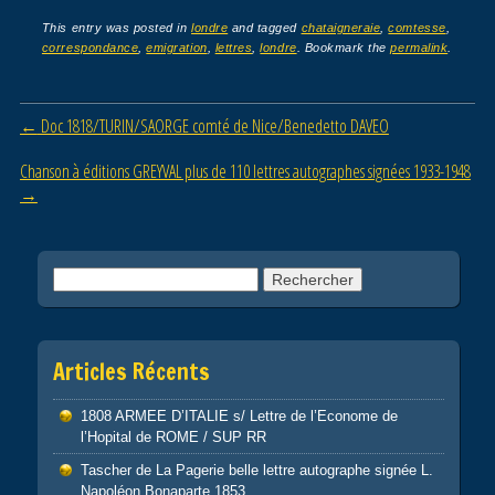
c
tt
ail
ta
This entry was posted in
londre
and tagged
chataigneraie
,
comtesse
,
correspondance
,
emigration
,
lettres
,
londre
. Bookmark the
permalink
.
e
er
g
b
er
Post navigation
←
Doc 1818/TURIN/SAORGE comté de Nice/Benedetto DAVEO
o
o
Chanson à éditions GREYVAL plus de 110 lettres autographes signées 1933-1948
→
k
Rechercher :
Articles Récents
1808 ARMEE D’ITALIE s/ Lettre de l’Econome de
l’Hopital de ROME / SUP RR
Tascher de La Pagerie belle lettre autographe signée L.
Napoléon Bonaparte 1853