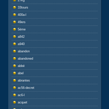
27kg
33tours
400a-l
49ers
5ème
a842
a940
abandon
abandoned
abbé
abel
abrantes
ac56-decret
ac6-l
acquet