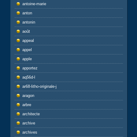
antoine-marie
anton
antonin
août
appeal
appel
apple
apportez
aq56d-l
ar68-litho-originale-j
aragon
arbre
architecte
archive
archives