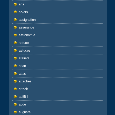
arts
arvers
assignation
assurance
astronomie
astuce
astuces
ateliers
atlan
atlas
attaches
attack
au55-l
aude
augusta