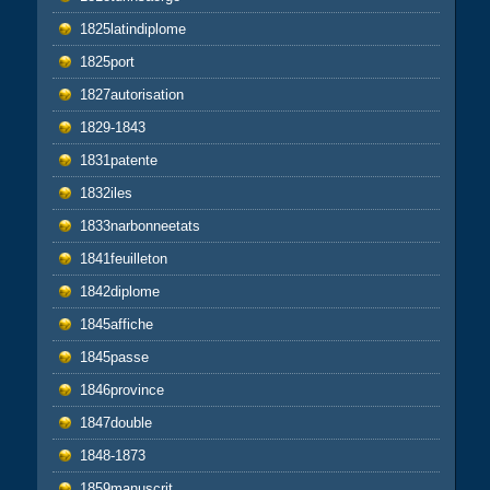
1825latindiplome
1825port
1827autorisation
1829-1843
1831patente
1832iles
1833narbonneetats
1841feuilleton
1842diplome
1845affiche
1845passe
1846province
1847double
1848-1873
1859manuscrit