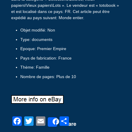
papiers\Vieux papiers\Lots ». Le vendeur est « totobook »
et est localisé dans ce pays: FR. Cet article peut être
expédié au pays suivant: Monde entier.
Objet modifié: Non
Type: documents
Epoque: Premier Empire
Pays de fabrication: France
Thème: Famille
Nombre de pages: Plus de 10
F
T
E
P
Share
a
wi
m
ar