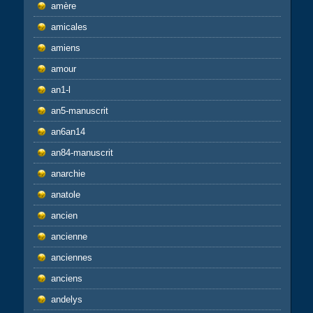
amère
amicales
amiens
amour
an1-l
an5-manuscrit
an6an14
an84-manuscrit
anarchie
anatole
ancien
ancienne
anciennes
anciens
andelys