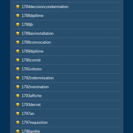
1784decisioncondamnation
1788diplôme
1788jb
1789aixinstallation
1789convocation
1789diplôme
1790comté
1791vittorio
1792indemnisation
1792nomination
1793affiche
1793decret
1797an
1797requisition
1798arrêté