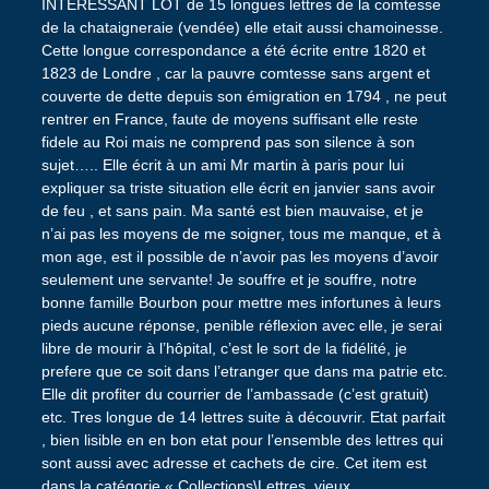
INTERESSANT LOT de 15 longues lettres de la comtesse
de la chataigneraie (vendée) elle etait aussi chamoinesse.
Cette longue correspondance a été écrite entre 1820 et
1823 de Londre , car la pauvre comtesse sans argent et
couverte de dette depuis son émigration en 1794 , ne peut
rentrer en France, faute de moyens suffisant elle reste
fidele au Roi mais ne comprend pas son silence à son
sujet….. Elle écrit à un ami Mr martin à paris pour lui
expliquer sa triste situation elle écrit en janvier sans avoir
de feu , et sans pain. Ma santé est bien mauvaise, et je
n’ai pas les moyens de me soigner, tous me manque, et à
mon age, est il possible de n’avoir pas les moyens d’avoir
seulement une servante! Je souffre et je souffre, notre
bonne famille Bourbon pour mettre mes infortunes à leurs
pieds aucune réponse, penible réflexion avec elle, je serai
libre de mourir à l’hôpital, c’est le sort de la fidélité, je
prefere que ce soit dans l’etranger que dans ma patrie etc.
Elle dit profiter du courrier de l’ambassade (c’est gratuit)
etc. Tres longue de 14 lettres suite à découvrir. Etat parfait
, bien lisible en en bon etat pour l’ensemble des lettres qui
sont aussi avec adresse et cachets de cire. Cet item est
dans la catégorie « Collections\Lettres, vieux