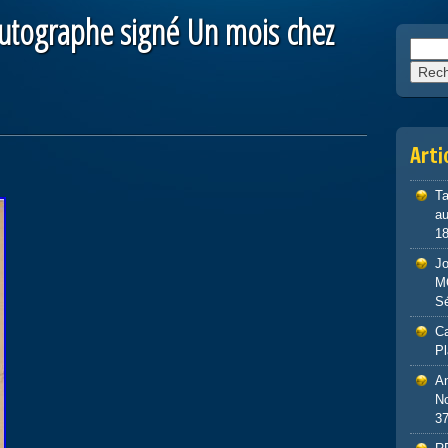
utographe signé Un mois chez
Reche
Arti
Ta
au
1
J
M
S
Ca
P
An
No
3