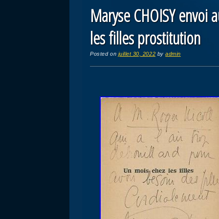
Maryse CHOISY envoi a
les filles prostitution
Posted on
juillet 30, 2022
by
admin