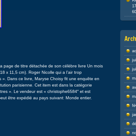
R
1
6
Arch
ao
ju
a page de titre détachée de son célèbre livre Un mois
ju
 (18 x 11,5 cm). Roger Nicolle qui a l’air trop
m
es ». Dans ce livre, Maryse Choisy fit une enquête en
tution parisienne. Cet item est dans la catégorie
av
ttres ». Le vendeur est « christophe6584″ et est
m
 peut être expédié au pays suivant: Monde entier.
fé
ja
d
n