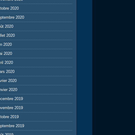
tobre 2020
eptembre 2020
ût 2020
illet 2020
in 2020
ai 2020
ril 2020
ars 2020
vrier 2020
nvier 2020
écembre 2019
ovembre 2019
tobre 2019
eptembre 2019
ût 2019