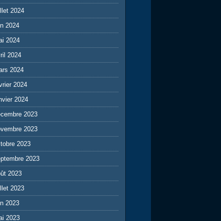
illet 2024
in 2024
ai 2024
ril 2024
ars 2024
vrier 2024
nvier 2024
écembre 2023
ovembre 2023
tobre 2023
eptembre 2023
ût 2023
illet 2023
in 2023
ai 2023