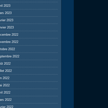
ril 2023
ars 2023
vrier 2023
nvier 2023
écembre 2022
ovembre 2022
tobre 2022
eptembre 2022
ût 2022
illet 2022
in 2022
ai 2022
ril 2022
ars 2022
vrier 2022