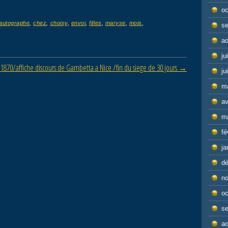
oc
autographe
,
chez
,
choisy
,
envoi
,
filles
,
maryse
,
mois
,
s
ao
ju
1870/affiche discours de Gambetta a Nice /fin du siege de 30 jours
→
ju
m
av
m
fé
ja
d
n
oc
s
ao