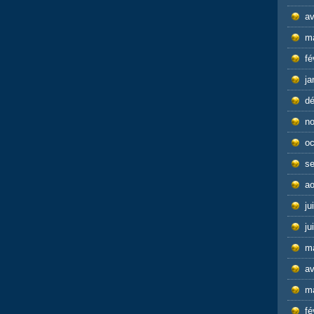
av
m
fé
ja
d
n
oc
s
ao
ju
ju
m
av
m
fé