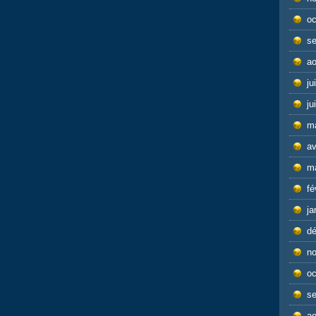
oc
s
ao
ju
ju
m
av
m
fé
ja
d
n
oc
s
ao