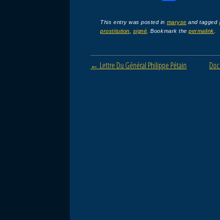
a
wi
m
ar
c
tt
ail
ta
This entry was posted in
maryse
and tagged
prostitution
,
signé
. Bookmark the
permalink
.
e
er
g
b
er
Post navigation
←
Lettre Du Général Philippe Pétain
Doc 
o
o
k