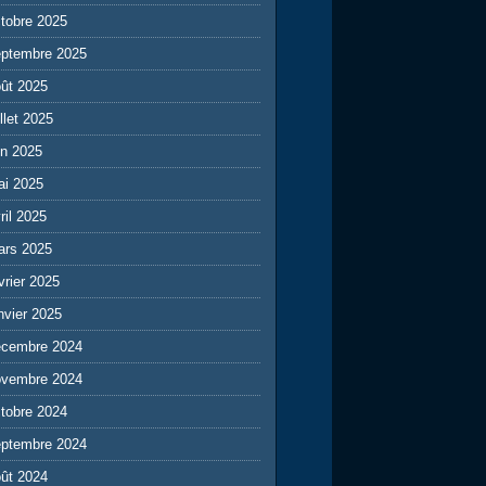
tobre 2025
eptembre 2025
ût 2025
illet 2025
in 2025
ai 2025
ril 2025
ars 2025
vrier 2025
nvier 2025
écembre 2024
ovembre 2024
tobre 2024
eptembre 2024
ût 2024