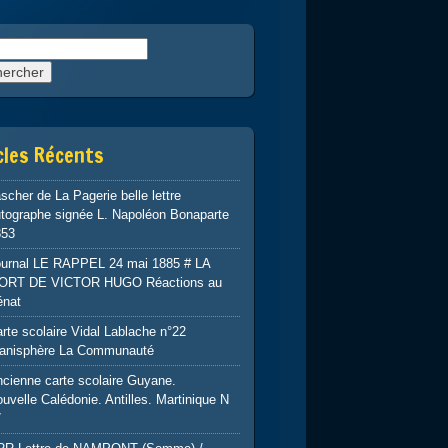
rcher :
cles Récents
scher de La Pagerie belle lettre
tographe signée L. Napoléon Bonaparte
853
ournal LE RAPPEL 24 mai 1885 # LA
ORT DE VICTOR HUGO Réactions au
énat
rte scolaire Vidal Lablache n°22
lanisphère La Communauté
cienne carte scolaire Guyane.
uvelle Calédonie. Antilles. Martinique N
7