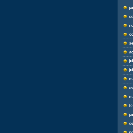
ja
d
n
oc
s
ao
ju
ju
m
av
m
fé
ja
d
n