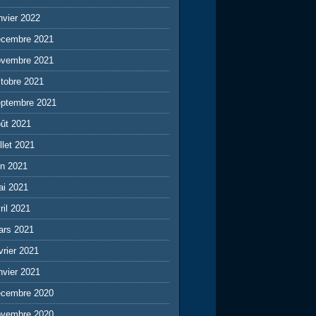
nvier 2022
écembre 2021
ovembre 2021
tobre 2021
eptembre 2021
ût 2021
illet 2021
in 2021
ai 2021
ril 2021
ars 2021
vrier 2021
nvier 2021
écembre 2020
ovembre 2020