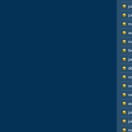
ju
ju
m
av
m
fé
ja
d
n
oc
s
ao
ju
ju
m