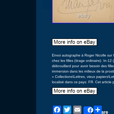
Envoi autographe à Roger Nicolle sur l
chez les filles (tirage ordinaire). In-12
débrouillard pour avoir besoin des fill
immersion dans les milieux de la prosti
« Collections\Lettres, vieux papiers\Le
localisé dans ce pays: FR. Cet article
F
T
E
P
Share