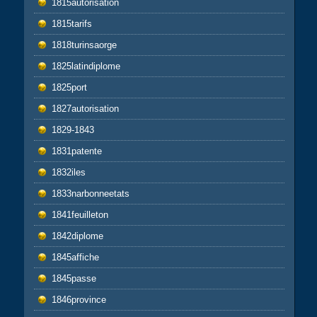
1815autorisation
1815tarifs
1818turinsaorge
1825latindiplome
1825port
1827autorisation
1829-1843
1831patente
1832iles
1833narbonneetats
1841feuilleton
1842diplome
1845affiche
1845passe
1846province