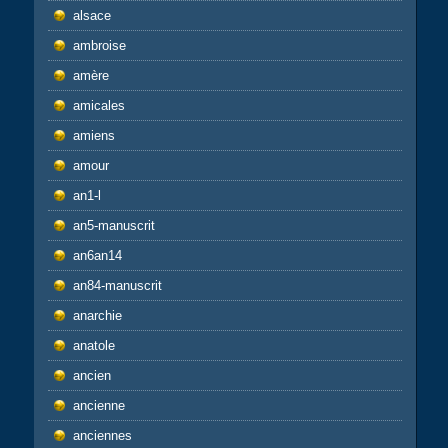
alsace
ambroise
amère
amicales
amiens
amour
an1-l
an5-manuscrit
an6an14
an84-manuscrit
anarchie
anatole
ancien
ancienne
anciennes