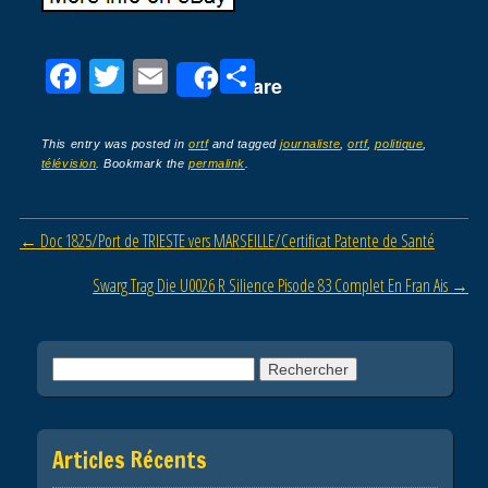
F
T
E
P
Share
a
wi
m
ar
c
tt
ail
ta
This entry was posted in
ortf
and tagged
journaliste
,
ortf
,
politique
,
télévision
. Bookmark the
permalink
.
e
er
g
b
er
Post navigation
←
Doc 1825/Port de TRIESTE vers MARSEILLE/Certificat Patente de Santé
o
o
Swarg Trag Die U0026 R Silience Pisode 83 Complet En Fran Ais
→
k
Rechercher :
Articles Récents