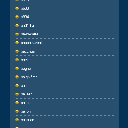
b633
b834
ba31-l-a
ba94-carte
baccalauréat
bacchus
back
bagne
baignières
bail
ballesc
ballets
ballon
baltasar