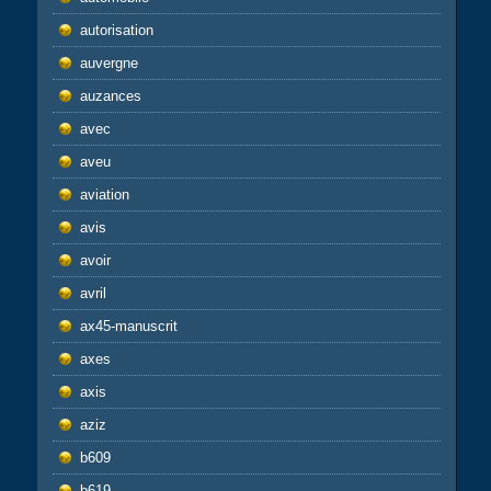
autorisation
auvergne
auzances
avec
aveu
aviation
avis
avoir
avril
ax45-manuscrit
axes
axis
aziz
b609
b619