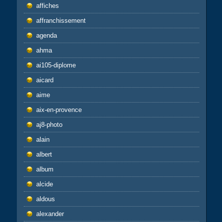
affiches
affranchissement
agenda
ahma
ai105-diplome
aicard
aime
aix-en-provence
aj8-photo
alain
albert
album
alcide
aldous
alexander