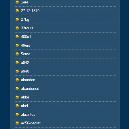
1ère
27-12-1870
27kg
33tours
400a-l
49ers
5ème
a842
a940
abandon
abandoned
abbé
abel
abrantes
ac56-decret