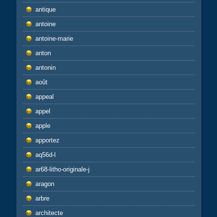
antique
antoine
antoine-marie
anton
antonin
août
appeal
appel
apple
apportez
aq56d-l
ar68-litho-originale-j
aragon
arbre
architecte