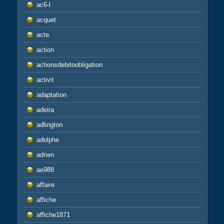
ac6-l
acquet
acte
action
actionsdebitoobligation
activit
adaptation
adeira
adlington
adolphe
adrien
ae988
affaire
affiche
affiche1871