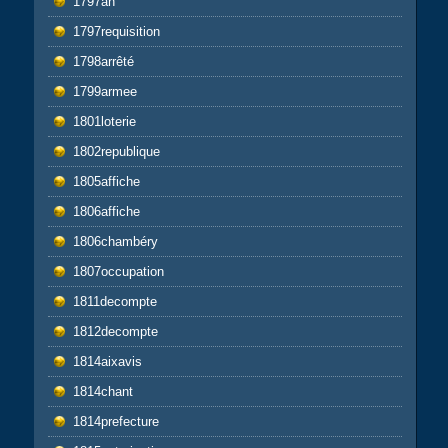
1797an
1797requisition
1798arrêté
1799armee
1801loterie
1802republique
1805affiche
1806affiche
1806chambéry
1807occupation
1811decompte
1812decompte
1814aixavis
1814chant
1814prefecture