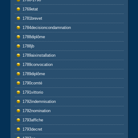
1769etat
1781brevet
1784decisioncondamnation
1788diplôme
1788jb
1789aixinstallation
1789convocation
1789diplôme
1790comté
1791vittorio
1792indemnisation
1792nomination
1793affiche
1793decret