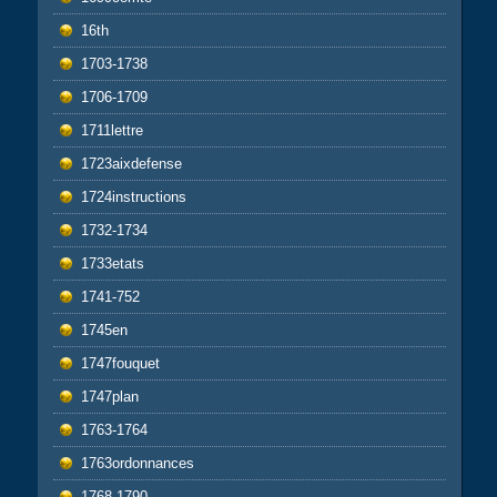
16th
1703-1738
1706-1709
1711lettre
1723aixdefense
1724instructions
1732-1734
1733etats
1741-752
1745en
1747fouquet
1747plan
1763-1764
1763ordonnances
1768-1790