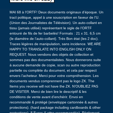
MAI 68 à l’ORTF! Deux documents originaux d’époque. Un
tract politique, appel à une souscription en faveur de l’U.
(Union des Journalistes de Télévision). Un auto-collant en
tissu (jamais utilisé) représentant le sigle de l’ORTF
entouré de fils de fer barbelés! Formats : 21 x 31. 6,5 cm
(le diamètre de l’auto-collant). Trés Bon état (les 2 doc).
Traces légères de manipulation, sans incidence. WE ARE
HAPPY TO TRANSLATE INTO ENGLISH ONLY ON
REQUEST. Nous vendons des objets de collection et
sommes pas des documentalistes. Nous donnerons suite
à aucune demande de copie, scan ou autre reproduction
partielle ou complète du document, et cela par respect
envers l’acheteur. Merci pour votre compréhension. Les
documents vendus comprennent pas le logo ZK. The
Items you receive will not have the ZK. N’OUBLIEZ PAS
DE VISITER. Merci de bien lire le descriptif & les
conditions de vente avant d’enchérir. Envoi en
recommandé & protégé (enveloppe cartonnée & autres
protections). (hard package including cardboards & other
protections). 8 Euros (Lettre recommandée). Règlement