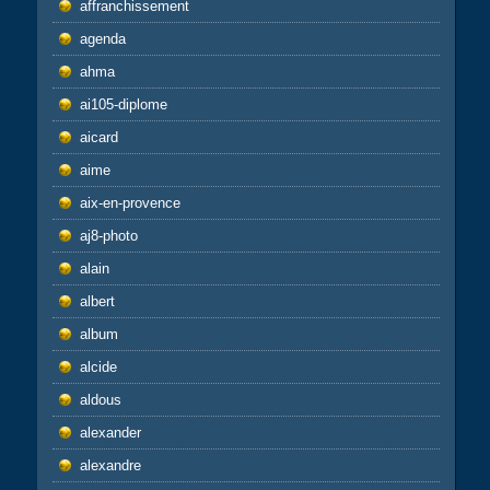
affranchissement
agenda
ahma
ai105-diplome
aicard
aime
aix-en-provence
aj8-photo
alain
albert
album
alcide
aldous
alexander
alexandre