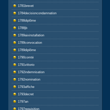
1781brevet
1784decisioncondamnation
1788diplôme
1788jb
1789aixinstallation
1789convocation
1789diplôme
1790comté
1791vittorio
1792indemnisation
1792nomination
1793affiche
1793decret
1797an
1797requisition