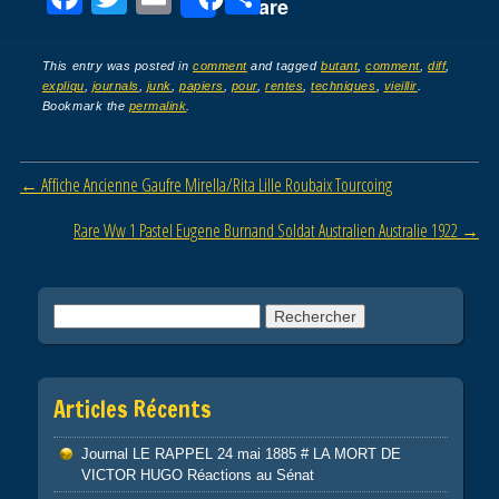
Share
a
wi
m
ar
c
tt
ail
ta
This entry was posted in
comment
and tagged
butant
,
comment
,
diff
,
expliqu
,
journals
,
junk
,
papiers
,
pour
,
rentes
,
techniques
,
vieillir
.
e
er
g
Bookmark the
permalink
.
b
er
o
Post navigation
←
Affiche Ancienne Gaufre Mirella/Rita Lille Roubaix Tourcoing
o
Rare Ww 1 Pastel Eugene Burnand Soldat Australien Australie 1922
→
k
Rechercher :
Articles Récents
Journal LE RAPPEL 24 mai 1885 # LA MORT DE
VICTOR HUGO Réactions au Sénat