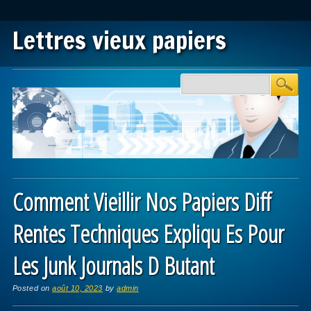
Lettres vieux papiers
Main menu
Skip to content
Comment Vieillir Nos Papiers Diff
Rentes Techniques Expliqu Es Pour
Les Junk Journals D Butant
Posted on
août 10, 2023
by
admin