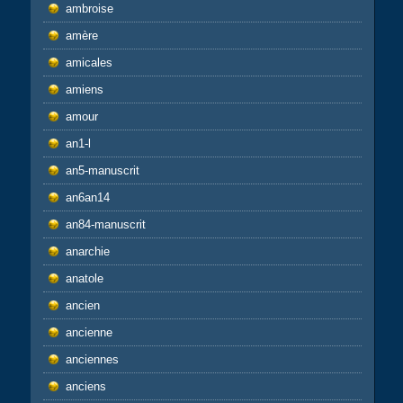
ambroise
amère
amicales
amiens
amour
an1-l
an5-manuscrit
an6an14
an84-manuscrit
anarchie
anatole
ancien
ancienne
anciennes
anciens