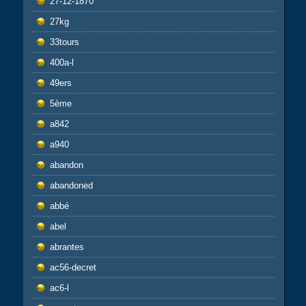
27-12-1870
27kg
33tours
400a-l
49ers
5ème
a842
a940
abandon
abandoned
abbé
abel
abrantes
ac56-decret
ac6-l