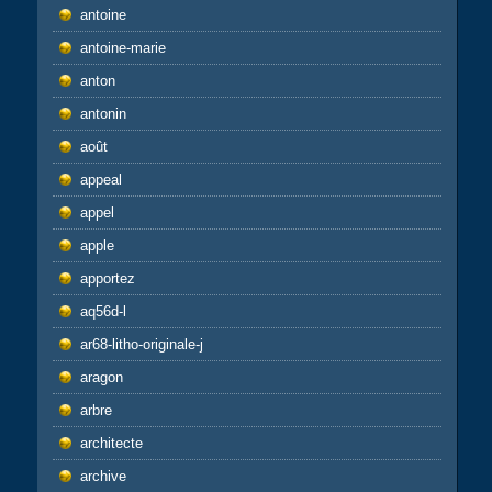
antoine
antoine-marie
anton
antonin
août
appeal
appel
apple
apportez
aq56d-l
ar68-litho-originale-j
aragon
arbre
architecte
archive