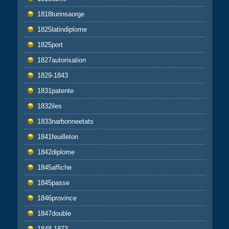
1818turinsaorge
1825latindiplome
1825port
1827autorisation
1829-1843
1831patente
1832iles
1833narbonneetats
1841feuilleton
1842diplome
1845affiche
1845passe
1846province
1847double
1848-1873