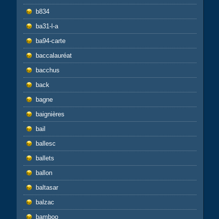
b834
ba31-l-a
ba94-carte
baccalauréat
bacchus
back
bagne
baignières
bail
ballesc
ballets
ballon
baltasar
balzac
bamboo