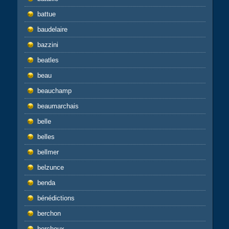
battue
baudelaire
bazzini
beatles
beau
beauchamp
beaumarchais
belle
belles
bellmer
belzunce
benda
bénédictions
berchon
berchoux