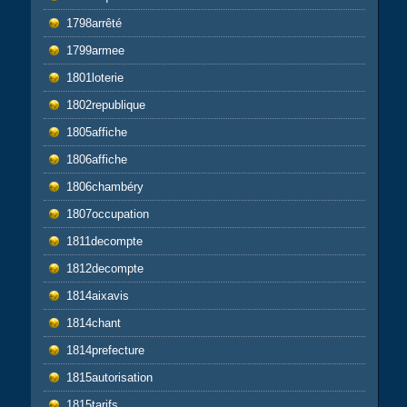
1798arrêté
1799armee
1801loterie
1802republique
1805affiche
1806affiche
1806chambéry
1807occupation
1811decompte
1812decompte
1814aixavis
1814chant
1814prefecture
1815autorisation
1815tarifs