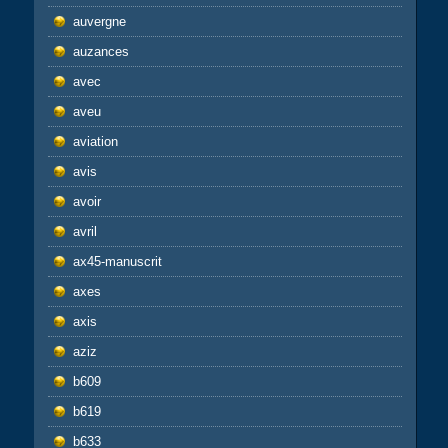
auvergne
auzances
avec
aveu
aviation
avis
avoir
avril
ax45-manuscrit
axes
axis
aziz
b609
b619
b633