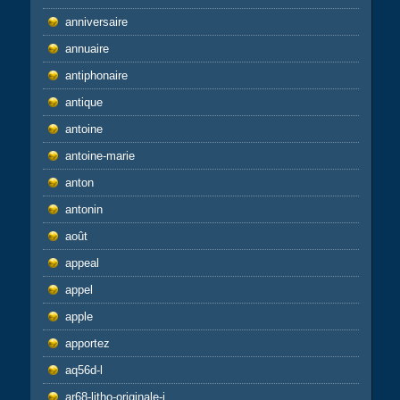
anniversaire
annuaire
antiphonaire
antique
antoine
antoine-marie
anton
antonin
août
appeal
appel
apple
apportez
aq56d-l
ar68-litho-originale-j