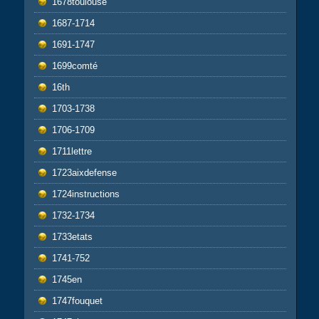
1678toulouse
1687-1714
1691-1747
1699comté
16th
1703-1738
1706-1709
1711lettre
1723aixdefense
1724instructions
1732-1734
1733etats
1741-752
1745en
1747fouquet