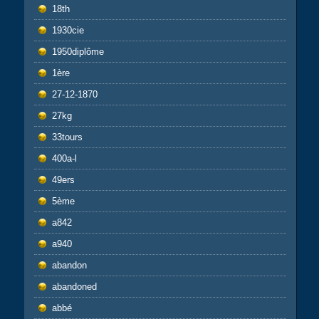
18th
1930cie
1950diplôme
1ère
27-12-1870
27kg
33tours
400a-l
49ers
5ème
a842
a940
abandon
abandoned
abbé