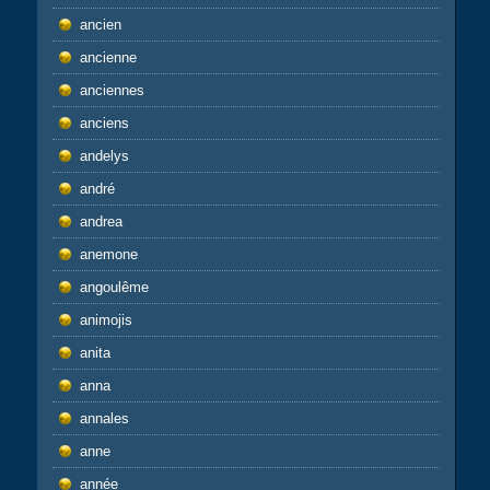
ancien
ancienne
anciennes
anciens
andelys
andré
andrea
anemone
angoulême
animojis
anita
anna
annales
anne
année