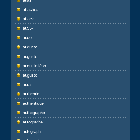
atlas
attaches
attack
au55-l
aude
augusta
auguste
auguste-léon
augusto
aura
authentic
authentique
authographe
autograghe
autograph