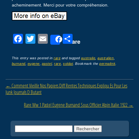
acheminement. Merci pour votre compréhension.
F
T
E
P
Share
a
wi
m
ar
c
tt
ail
ta
This entry was posted in
rare
and tagged
australie
,
australien
,
burnand
,
eugene
,
pastel
,
rare
,
soldat
. Bookmark the
permalink
.
e
er
g
b
er
Post navigation
←
Comment Vieillir Nos Papiers Diff Rentes Techniques Expliqu Es Pour Les
o
Junk Journals D Butant
o
Rare Ww 1 Pastel Eugene Burnand Sous Officier Alpin Italie 1922
→
k
Rechercher :