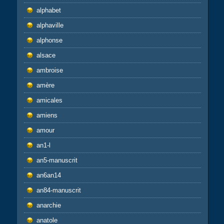
alphabet
alphaville
alphonse
alsace
ambroise
amère
amicales
amiens
amour
an1-l
an5-manuscrit
an6an14
an84-manuscrit
anarchie
anatole