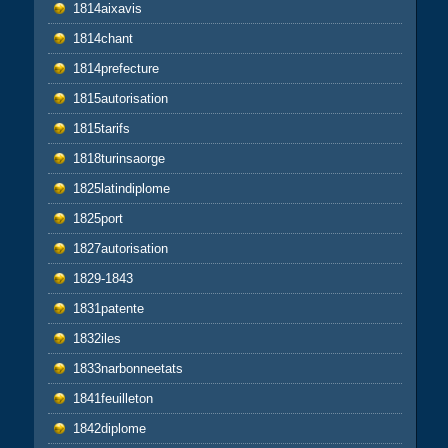
1814aixavis
1814chant
1814prefecture
1815autorisation
1815tarifs
1818turinsaorge
1825latindiplome
1825port
1827autorisation
1829-1843
1831patente
1832iles
1833narbonneetats
1841feuilleton
1842diplome