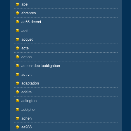
abel
abrantes
ac56-decret
ac6-l
acquet
acte
action
actionsdebitoobligation
activit
adaptation
adeira
adlington
adolphe
adrien
ae988