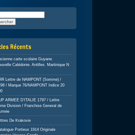
rcher :
cles Récents
cienne carte scolaire Guyane.
uvelle Calédonie. Antilles. Martinique N
7
RR Lettre de NAMPONT (Somme) /
798 / Marque 76/NAMPONT Indice 20
00
UP ARMEE D’ITALIE 1797 / Lettre
me Division / Franchise General de
Armée
ttres De Krakovie
talogue Portieux 1914 Originale