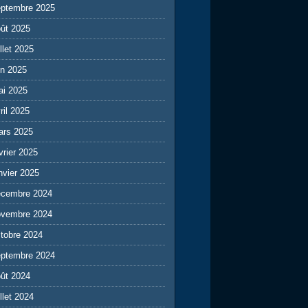
eptembre 2025
ût 2025
illet 2025
in 2025
ai 2025
ril 2025
ars 2025
vrier 2025
nvier 2025
écembre 2024
ovembre 2024
tobre 2024
eptembre 2024
ût 2024
illet 2024