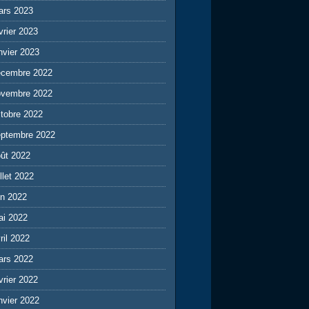
ars 2023
vrier 2023
nvier 2023
écembre 2022
ovembre 2022
tobre 2022
eptembre 2022
ût 2022
illet 2022
in 2022
ai 2022
ril 2022
ars 2022
vrier 2022
nvier 2022