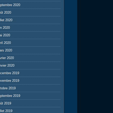
eptembre 2020
ût 2020
illet 2020
in 2020
ai 2020
ril 2020
ars 2020
vrier 2020
nvier 2020
écembre 2019
ovembre 2019
tobre 2019
eptembre 2019
ût 2019
illet 2019