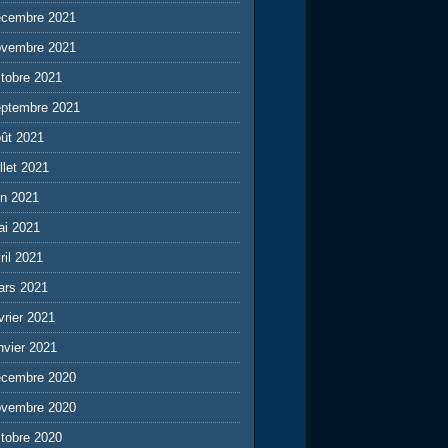
écembre 2021
ovembre 2021
tobre 2021
eptembre 2021
ût 2021
illet 2021
in 2021
ai 2021
ril 2021
ars 2021
vrier 2021
nvier 2021
écembre 2020
ovembre 2020
tobre 2020