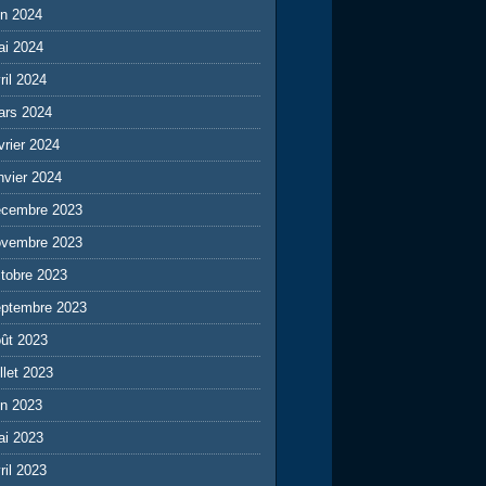
in 2024
ai 2024
ril 2024
ars 2024
vrier 2024
nvier 2024
écembre 2023
ovembre 2023
tobre 2023
eptembre 2023
ût 2023
illet 2023
in 2023
ai 2023
ril 2023