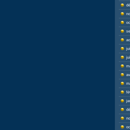
d
n
oc
s
ao
ju
ju
m
av
m
fé
ja
d
n
oc