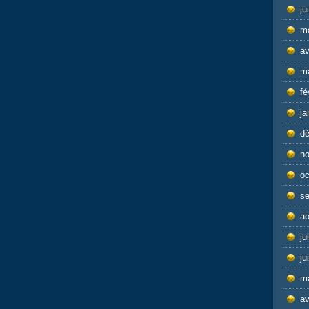
ju
m
av
m
fé
ja
d
n
oc
s
ao
ju
ju
m
av