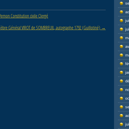
s
ao
ernon Constitution civile Clergé
ju
lèbre Général VIROT de SOMBREUIL, autographe 1792 (Guillotiné)
→
ju
m
av
m
fé
ja
d
n
oc
s
ao
ju