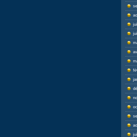
s
ao
ju
ju
m
av
m
fé
ja
d
n
oc
s
ao
ju