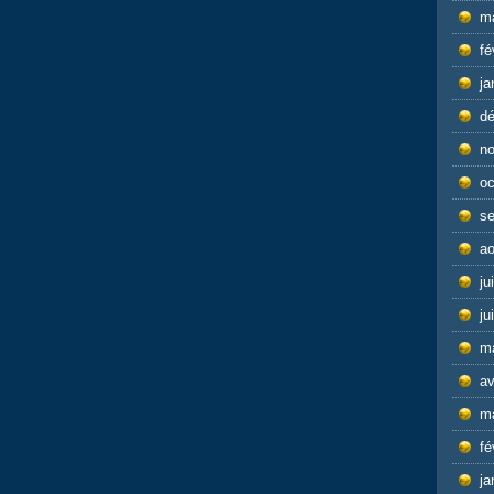
m
fé
ja
d
n
oc
s
ao
ju
ju
m
av
m
fé
ja