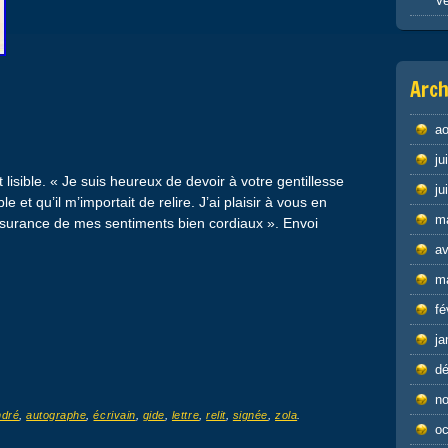
Ve
Arch
ao
ju
 lisible. « Je suis heureux de devoir à votre gentillesse
ju
 et qu’il m’importait de relire. J’ai plaisir à vous en
m
surance de mes sentiments bien cordiaux ». Envoi
av
m
fé
ja
d
n
ndré
,
autographe
,
écrivain
,
gide
,
lettre
,
relit
,
signée
,
zola
.
oc