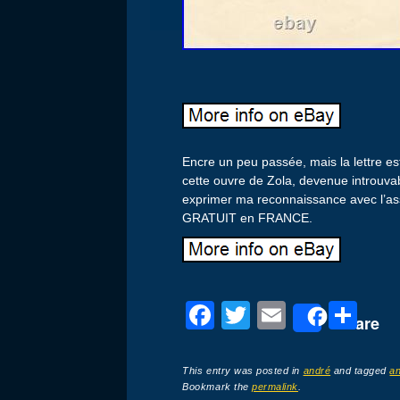
Encre un peu passée, mais la lettre est
cette ouvre de Zola, devenue introuvable
exprimer ma reconnaissance avec l’as
GRATUIT en FRANCE.
F
T
E
P
Share
a
wi
m
ar
c
tt
ail
ta
This entry was posted in
andré
and tagged
a
Bookmark the
permalink
.