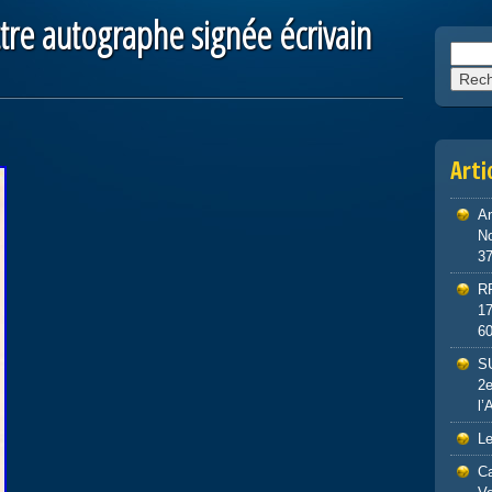
ttre autographe signée écrivain
Reche
Arti
An
No
3
R
1
6
S
2e
l’
Le
Ca