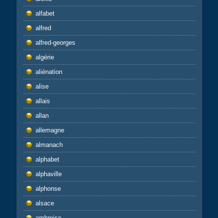
alfabet
alfred
alfred-georges
algérie
aliénation
alise
allais
allan
allemagne
almanach
alphabet
alphaville
alphonse
alsace
ambroise