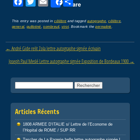
F
T
E
P
Share
a
wi
m
ar
c
tt
ail
ta
This entry was posted in
célèbre
and tagged
autographe
,
célèbre
,
general
,
guillotiné
,
sombreuil
,
virot
. Bookmark the
permalink
.
e
er
g
b
er
Post navigation
←
André Gide relit Zola lettre autographe signée écrivain
o
o
Joseph Paul Meslé Lettre autographe signée Exposition de Bordeaux 1900
→
k
Rechercher :
Articles Récents
1808 ARMEE D’ITALIE s/ Lettre de l’Econome de
l’Hopital de ROME / SUP RR
Tascher de La Pagerie belle lettre autographe signée L.