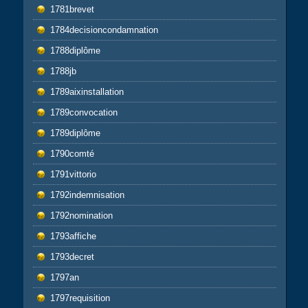
1781brevet
1784decisioncondamnation
1788diplôme
1788jb
1789aixinstallation
1789convocation
1789diplôme
1790comté
1791vittorio
1792indemnisation
1792nomination
1793affiche
1793decret
1797an
1797requisition