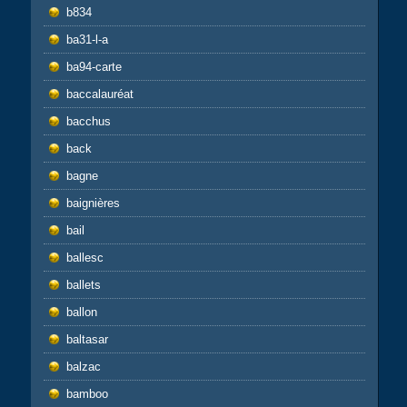
b834
ba31-l-a
ba94-carte
baccalauréat
bacchus
back
bagne
baignières
bail
ballesc
ballets
ballon
baltasar
balzac
bamboo