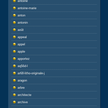
antoine
antoine-marie
anton
antonin
août
appeal
appel
apple
apportez
aq56d-l
ar68-litho-originale-j
aragon
arbre
architecte
archive