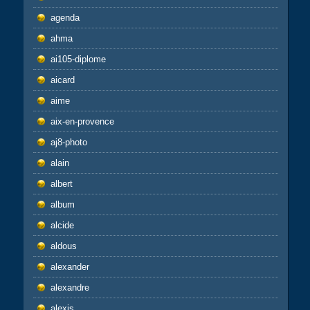
agenda
ahma
ai105-diplome
aicard
aime
aix-en-provence
aj8-photo
alain
albert
album
alcide
aldous
alexander
alexandre
alexis