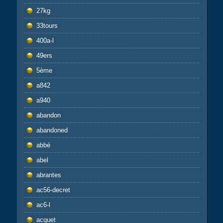
27kg
33tours
400a-l
49ers
5ème
a842
a940
abandon
abandoned
abbé
abel
abrantes
ac56-decret
ac6-l
acquet