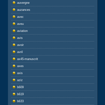
auvergne
auzances
avec
aveu
aviation
avis
avoir
avril
ax45-manuscrit
axes
axis
aziz
b609
b619
b633