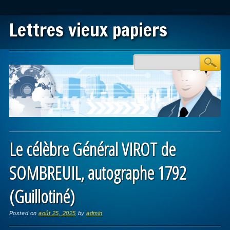
Lettres vieux papiers
Main menu
Skip to content
Le célèbre Général VIROT de
SOMBREUIL, autographe 1792
(Guillotiné)
Posted on
août 25, 2025
by
admin