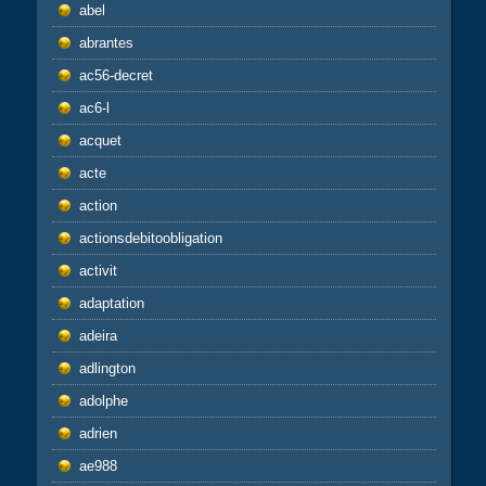
abel
abrantes
ac56-decret
ac6-l
acquet
acte
action
actionsdebitoobligation
activit
adaptation
adeira
adlington
adolphe
adrien
ae988