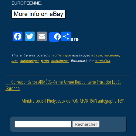
EUROPEENNE.
F
T
E
P
Share
a
wi
m
ar
c
tt
ail
ta
This entry was posted in
authentique
and tagged
affiche
,
ancienne
,
arts
,
authentique
,
paris
,
techniques
. Bookmark the
permalink
.
e
er
g
b
er
Post navigation
←
Correspondance ARMÉES- 4eme Annee Republicaine Fructidor Lot Et
o
Garonne
o
Ministre Louis II Phélypeaux de PONTCHARTRAIN autographe 1691
→
k
Rechercher :