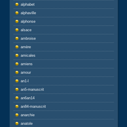
alphabet
alphaville
alphonse
alsace
ambroise
amère
amicales
amiens
amour
an1-l
an5-manuscrit
an6an14
an84-manuscrit
anarchie
anatole