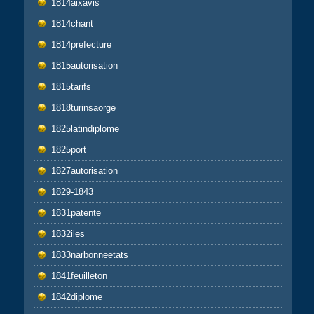
1814aixavis
1814chant
1814prefecture
1815autorisation
1815tarifs
1818turinsaorge
1825latindiplome
1825port
1827autorisation
1829-1843
1831patente
1832iles
1833narbonneetats
1841feuilleton
1842diplome