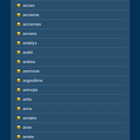
ancien
ancienne
anciennes
anciens
andelys
andré
andrea
anemone
angoulême
animojis
anita
anna
annales
anne
année