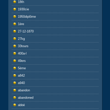
18th
1930cie
1950diplôme
1ère
27-12-1870
27kg
33tours
400a-l
49ers
5ème
a842
a940
abandon
abandoned
abbé