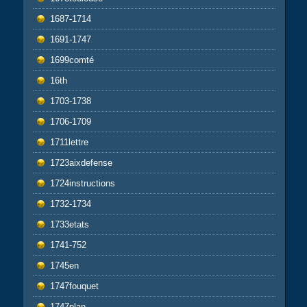
1687-1714
1691-1747
1699comté
16th
1703-1738
1706-1709
1711lettre
1723aixdefense
1724instructions
1732-1734
1733etats
1741-752
1745en
1747fouquet
1747plan