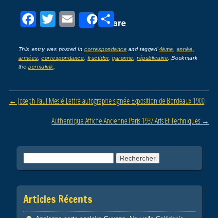
F
T
E
P
Share
a
wi
m
ar
c
tt
ail
ta
This entry was posted in
correspondance
and tagged
4ème
,
année
,
armées
,
correspondance
,
fructidor
,
garonne
,
républicaine
. Bookmark
e
er
g
the
permalink
.
b
er
o
Post navigation
←
Joseph Paul Meslé Lettre autographe signée Exposition de Bordeaux 1900
o
Authentique Affiche Ancienne Paris 1937 Arts Et Techniques
→
k
Rechercher :
Articles Récents