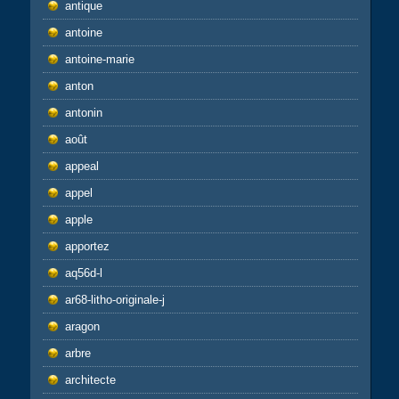
antique
antoine
antoine-marie
anton
antonin
août
appeal
appel
apple
apportez
aq56d-l
ar68-litho-originale-j
aragon
arbre
architecte