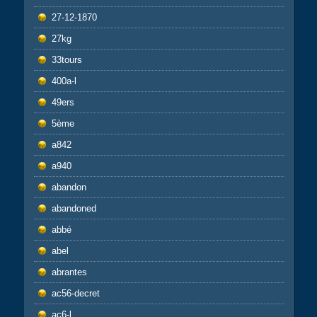
27-12-1870
27kg
33tours
400a-l
49ers
5ème
a842
a940
abandon
abandoned
abbé
abel
abrantes
ac56-decret
ac6-l