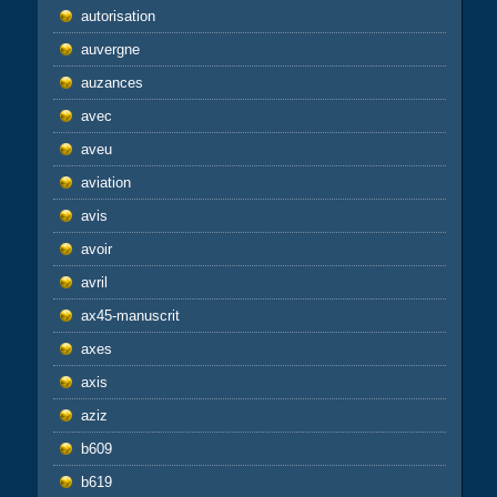
autorisation
auvergne
auzances
avec
aveu
aviation
avis
avoir
avril
ax45-manuscrit
axes
axis
aziz
b609
b619