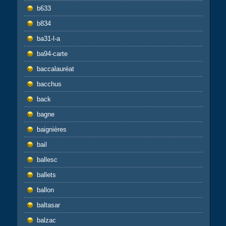
b633
b834
ba31-l-a
ba94-carte
baccalauréat
bacchus
back
bagne
baignières
bail
ballesc
ballets
ballon
baltasar
balzac