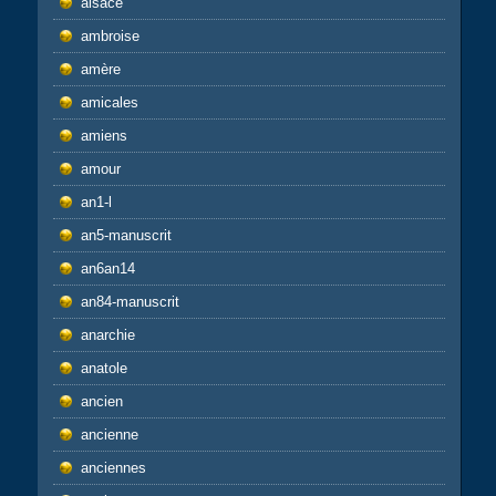
alsace
ambroise
amère
amicales
amiens
amour
an1-l
an5-manuscrit
an6an14
an84-manuscrit
anarchie
anatole
ancien
ancienne
anciennes