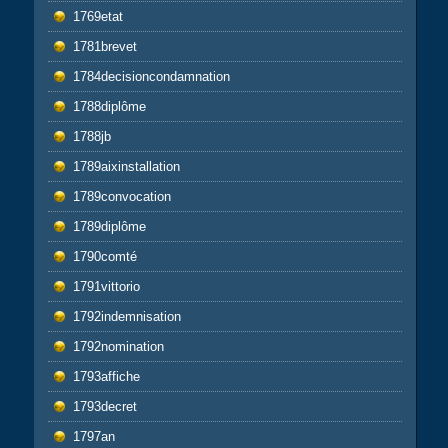
1769etat
1781brevet
1784decisioncondamnation
1788diplôme
1788jb
1789aixinstallation
1789convocation
1789diplôme
1790comté
1791vittorio
1792indemnisation
1792nomination
1793affiche
1793decret
1797an