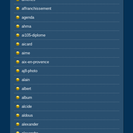
affranchissement
agenda
ahma
ai105-diplome
aicard
aime
aix-en-provence
aj8-photo
alain
albert
album
alcide
aldous
alexander