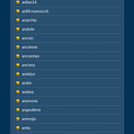
an6an14
an84-manuscrit
anarchie
anatole
ancien
ancienne
anciennes
anciens
andelys
andré
andrea
anemone
angoulême
animojis
anita