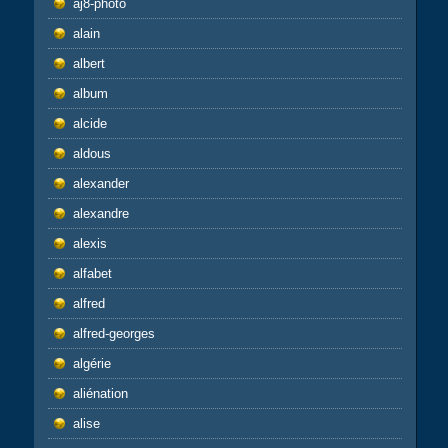
aj8-photo
alain
albert
album
alcide
aldous
alexander
alexandre
alexis
alfabet
alfred
alfred-georges
algérie
aliénation
alise