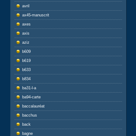
avril
ax45-manuscrit
axes
axis
aziz
b609
b619
b633
b834
ba31-l-a
ba94-carte
baccalauréat
bacchus
back
bagne