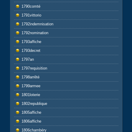
1790comté
1791vittorio
1792indemnisation
1792nomination
1793affiche
1793decret
1797an
1797requisition
1798arrêté
1799armee
1801loterie
1802republique
1805affiche
1806affiche
1806chambéry