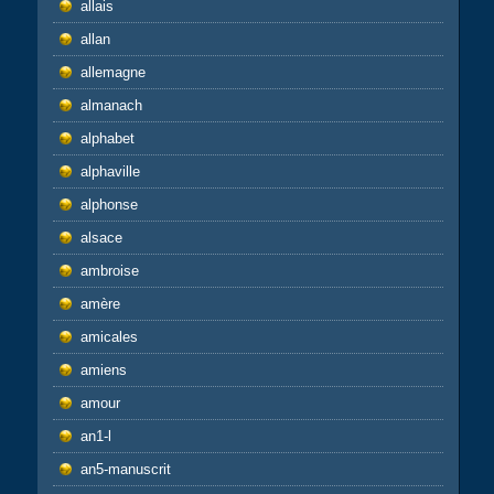
allais
allan
allemagne
almanach
alphabet
alphaville
alphonse
alsace
ambroise
amère
amicales
amiens
amour
an1-l
an5-manuscrit