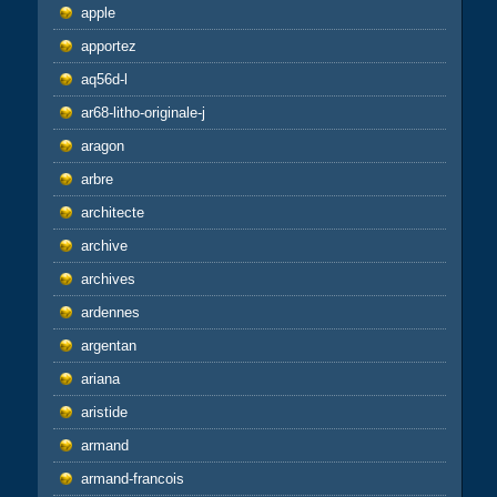
apple
apportez
aq56d-l
ar68-litho-originale-j
aragon
arbre
architecte
archive
archives
ardennes
argentan
ariana
aristide
armand
armand-francois