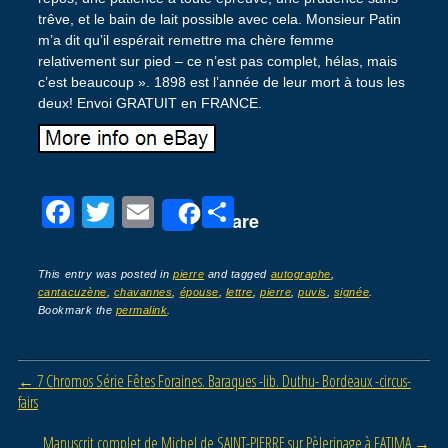
trêve, et le bain de lait possible avec cela. Monsieur Patin
m’a dit qu’il espérait remettre ma chère femme
relativement sur pied – ce n’est pas complet, hélas, mais
c’est beaucoup ». 1898 est l’année de leur mort à tous les
deux! Envoi GRATUIT en FRANCE.
F
T
E
P
Share
a
wi
m
ar
c
tt
ail
ta
This entry was posted in
pierre
and tagged
autographe
,
cantacuzène
,
chavannes
,
épouse
,
lettre
,
pierre
,
puvis
,
signée
.
e
er
g
Bookmark the
permalink
.
b
er
o
Post navigation
←
7 Chromos Série Fêtes Foraines. Baraques -lib. Duthu- Bordeaux -circus-
o
fairs
k
Manuscrit complet de Michel de SAINT-PIERRE sur Pèlerinage à FATIMA
→