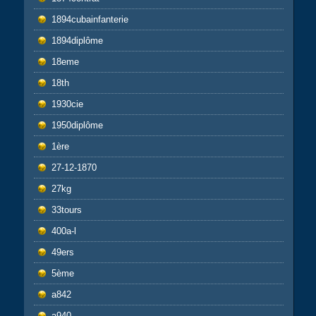
1894cubainfanterie
1894diplôme
18eme
18th
1930cie
1950diplôme
1ère
27-12-1870
27kg
33tours
400a-l
49ers
5ème
a842
a940