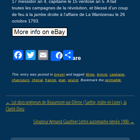
17 messidor an 4, capitaine le 15 ventose an 5. A fait
toutes les campagnes de la révolution, et blessé d’un coup
de feu à la jambe droite à l’affaire de La Wantzenau le 26
octobre 1793.
F
T
E
P
Share
a
wi
m
ar
c
tt
ail
ta
This entry was posted in
brevet
and tagged
4ème
,
brevet
,
capitaine
,
chasseurs
,
cheval
,
franois
,
jean
,
seurot
. Bookmark the
permalink
.
e
er
g
b
er
Post navigation
←
Lot docs seigneurs de Beaumont-sur-Dême (Sarthe, Indre-et-Loire), la
o
Clarté-Dieu
o
Sénateur Armand Gauthier Lettre autographe signée 1900
→
k