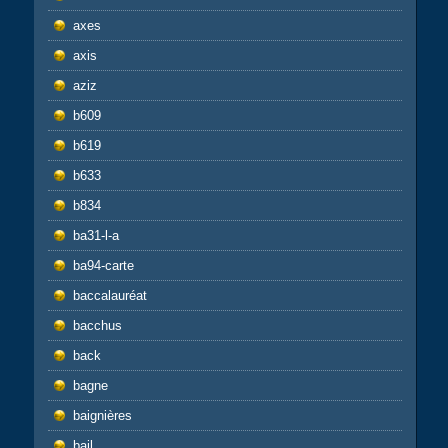
axes
axis
aziz
b609
b619
b633
b834
ba31-l-a
ba94-carte
baccalauréat
bacchus
back
bagne
baignières
bail