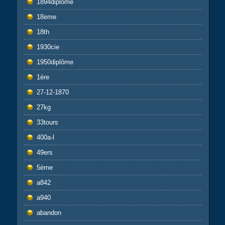
1894diplôme
18eme
18th
1930cie
1950diplôme
1ère
27-12-1870
27kg
33tours
400a-l
49ers
5ème
a842
a940
abandon