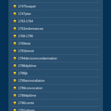
1747fouquet
1747plan
1763-1764
1763ordonnances
1768-1790
1769etat
1781brevet
1784decisioncondamnation
1788diplôme
1788jb
1789aixinstallation
1789convocation
1789diplôme
1790comté
1791vittorio