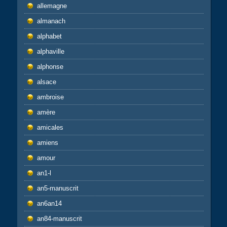
allemagne
almanach
alphabet
alphaville
alphonse
alsace
ambroise
amère
amicales
amiens
amour
an1-l
an5-manuscrit
an6an14
an84-manuscrit