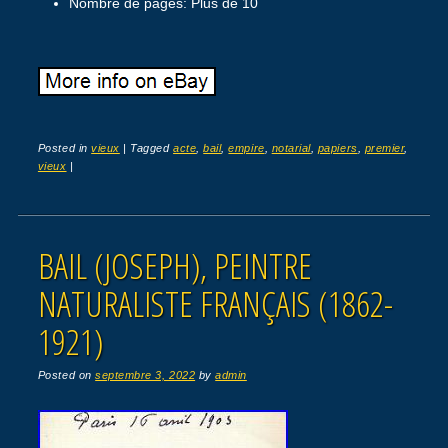
Nombre de pages: Plus de 10
Posted in
vieux
|
Tagged
acte
,
bail
,
empire
,
notarial
,
papiers
,
premier
,
vieux
|
BAIL (JOSEPH), PEINTRE
NATURALISTE FRANÇAIS (1862-
1921)
Posted on
septembre 3, 2022
by
admin