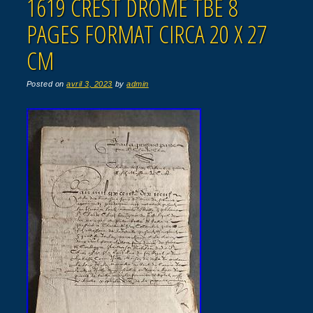
1619 CREST DRÔME TBE 8
PAGES FORMAT CIRCA 20 X 27
CM
Posted on
avril 3, 2023
by
admin