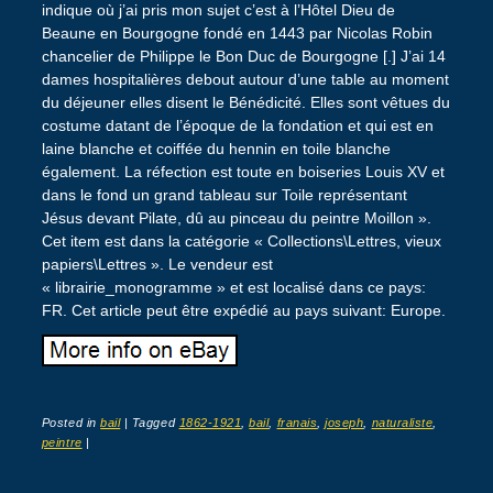
indique où j’ai pris mon sujet c’est à l’Hôtel Dieu de
Beaune en Bourgogne fondé en 1443 par Nicolas Robin
chancelier de Philippe le Bon Duc de Bourgogne [.] J’ai 14
dames hospitalières debout autour d’une table au moment
du déjeuner elles disent le Bénédicité. Elles sont vêtues du
costume datant de l’époque de la fondation et qui est en
laine blanche et coiffée du hennin en toile blanche
également. La réfection est toute en boiseries Louis XV et
dans le fond un grand tableau sur Toile représentant
Jésus devant Pilate, dû au pinceau du peintre Moillon ».
Cet item est dans la catégorie « Collections\Lettres, vieux
papiers\Lettres ». Le vendeur est
« librairie_monogramme » et est localisé dans ce pays:
FR. Cet article peut être expédié au pays suivant: Europe.
Posted in
bail
|
Tagged
1862-1921
,
bail
,
franais
,
joseph
,
naturaliste
,
peintre
|