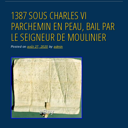
1387 SOUS CHARLES VI
PARCHEMIN EN PEAU, BAIL PAR
LE SEIGNEUR DE MOULINIER
Posted on
août 27, 2020
by
admin