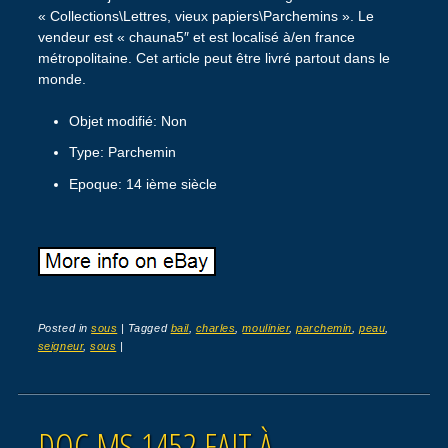
« Collections\Lettres, vieux papiers\Parchemins ». Le
vendeur est « chauna5″ et est localisé à/en france
métropolitaine. Cet article peut être livré partout dans le
monde.
Objet modifié: Non
Type: Parchemin
Epoque: 14 ième siècle
Posted in
sous
|
Tagged
bail
,
charles
,
moulinier
,
parchemin
,
peau
,
seigneur
,
sous
|
DOC MS 1452 FAIT À