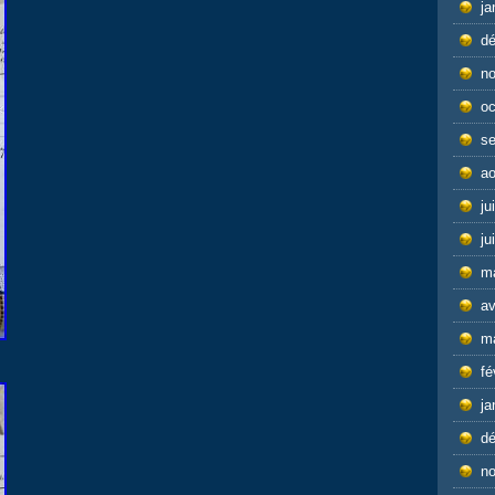
ja
d
n
oc
s
ao
ju
ju
m
av
m
fé
ja
d
n