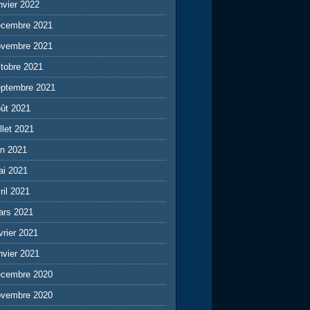
nvier 2022
écembre 2021
ovembre 2021
tobre 2021
eptembre 2021
ût 2021
illet 2021
in 2021
ai 2021
ril 2021
ars 2021
vrier 2021
nvier 2021
écembre 2020
ovembre 2020