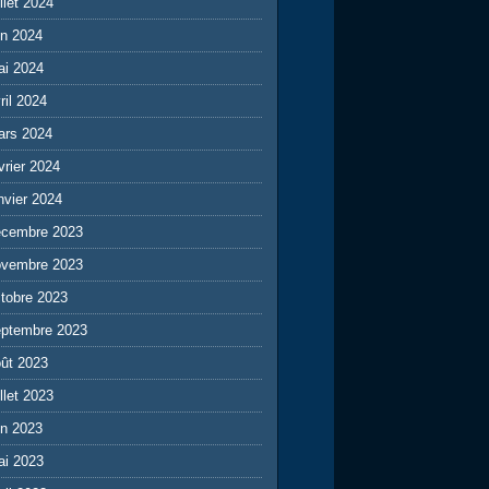
illet 2024
in 2024
ai 2024
ril 2024
ars 2024
vrier 2024
nvier 2024
écembre 2023
ovembre 2023
tobre 2023
eptembre 2023
ût 2023
illet 2023
in 2023
ai 2023