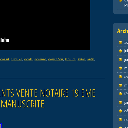
Ca
P
Arch
ao
ju
,
cursif
,
cursive
,
école
,
écriture
,
education
,
lecture
,
lettre
,
taille
,
ju
m
av
m
NTS VENTE NOTAIRE 19 EME
fé
 MANUSCRITE
ja
d
n