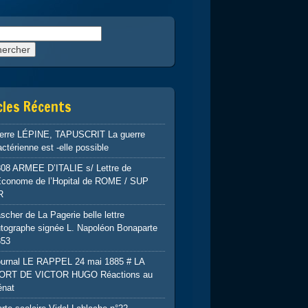
rcher :
cles Récents
ierre LÉPINE, TAPUSCRIT La guerre
ctérienne est -elle possible
808 ARMEE D’ITALIE s/ Lettre de
’Econome de l’Hopital de ROME / SUP
R
scher de La Pagerie belle lettre
tographe signée L. Napoléon Bonaparte
853
ournal LE RAPPEL 24 mai 1885 # LA
ORT DE VICTOR HUGO Réactions au
énat