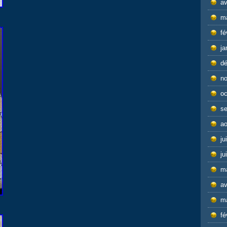
av
m
fé
ja
d
n
oc
s
ao
ju
ju
m
av
m
fé