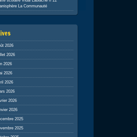
rte scolaire Vidal Lablache n°22
lanisphère La Communauté
ives
ût 2026
illet 2026
in 2026
ai 2026
ril 2026
ars 2026
vrier 2026
nvier 2026
écembre 2025
ovembre 2025