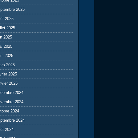
tobre 2025
eptembre 2025
ût 2025
illet 2025
in 2025
ai 2025
ril 2025
ars 2025
vrier 2025
nvier 2025
écembre 2024
ovembre 2024
tobre 2024
eptembre 2024
ût 2024