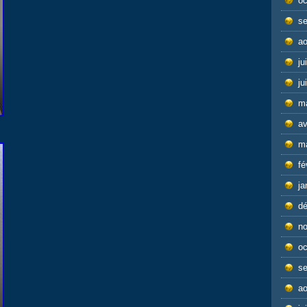
oc
s
ao
ju
ju
m
av
m
fé
ja
d
n
oc
s
ao