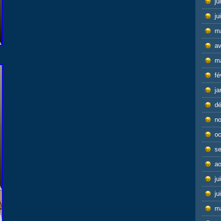
ju
ju
m
av
m
fé
ja
d
n
oc
s
ao
ju
ju
m