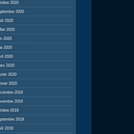
tobre 2020
eptembre 2020
ût 2020
illet 2020
in 2020
ai 2020
ril 2020
ars 2020
vrier 2020
nvier 2020
écembre 2019
ovembre 2019
tobre 2019
eptembre 2019
ût 2019