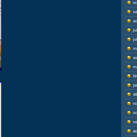
oc
s
ao
ju
ju
m
av
m
fé
ja
d
n
oc
s
ao