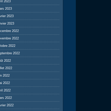
ril 2023
ars 2023
vrier 2023
nvier 2023
écembre 2022
ovembre 2022
tobre 2022
eptembre 2022
ût 2022
illet 2022
in 2022
ai 2022
ril 2022
ars 2022
vrier 2022