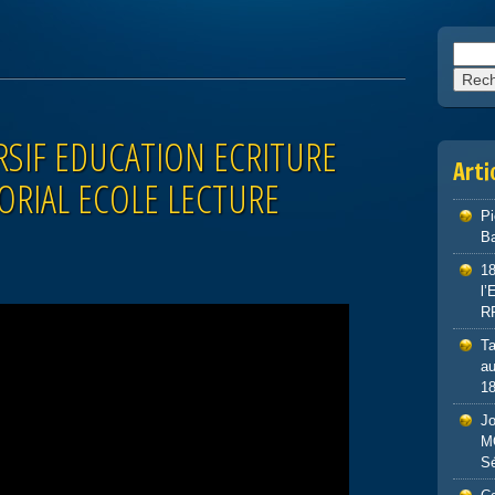
Reche
RSIF EDUCATION ECRITURE
Arti
ORIAL ECOLE LECTURE
P
Ba
1
l
R
Ta
au
1
J
M
S