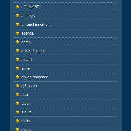
affiche1871
affiches
affranchissement
agenda
ahma
ai105-diplome
aicard
aime
aix-en-provence
aj8-photo
alain
albert
album
alcide
aldous