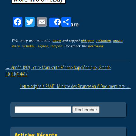
F
T
E
P
Share
a
wi
m
ar
c
tt
ail
ta
This entry was posted in
lettre
and tagged
chiappe
,
collection
,
corse
,
lettre
,
richelieu
,
signée
,
tampon
. Bookmark the
permalink
.
e
er
g
b
er
Post navigation
←
Année 1809, Lettre Manuscrite Période Napoléonique, Grande
o
R@RIT@’-4417
o
Lettre originale RAMEL Ministre des Finances An VI Document rare
→
k
Rechercher :
Articles Récents