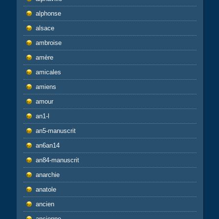
alphonse
alsace
ambroise
amère
amicales
amiens
amour
an1-l
an5-manuscrit
an6an14
an84-manuscrit
anarchie
anatole
ancien
ancienne