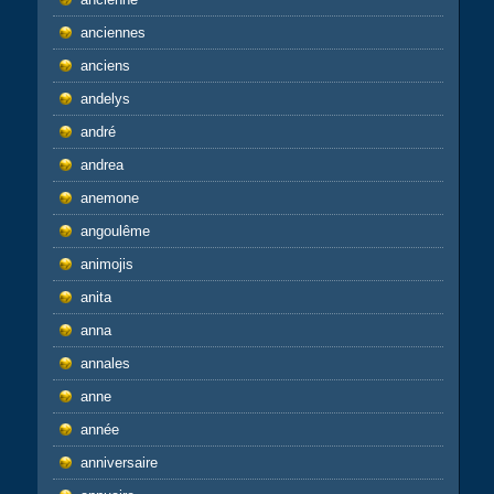
anciennes
anciens
andelys
andré
andrea
anemone
angoulême
animojis
anita
anna
annales
anne
année
anniversaire