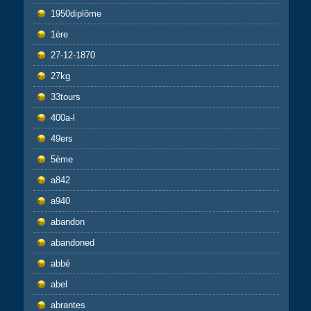
1950diplôme
1ère
27-12-1870
27kg
33tours
400a-l
49ers
5ème
a842
a940
abandon
abandoned
abbé
abel
abrantes