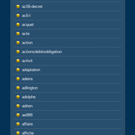
ac56-decret
ac6-l
acquet
acte
action
actionsdebitoobligation
activit
adaptation
adeira
adlington
adolphe
adrien
ae988
affaire
affiche