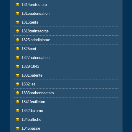
1814prefecture
1815autorisation
1815tarifs
1818turinsaorge
1825latindiplome
1825port
1827autorisation
1829-1843
1831patente
1832iles
1833narbonneetats
1841feuilleton
1842diplome
1845affiche
1845passe